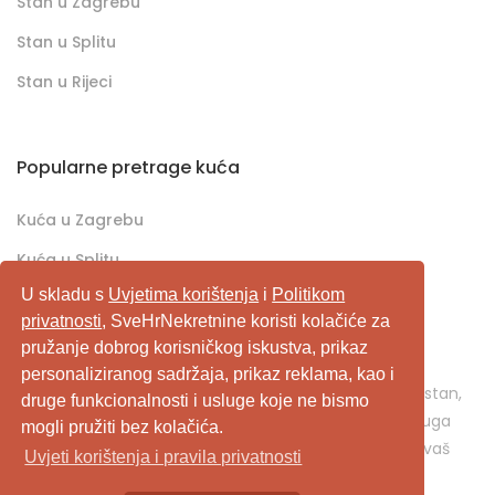
Stan u Zagrebu
Stan u Splitu
Stan u Rijeci
Popularne pretrage kuća
Kuća u Zagrebu
Kuća u Splitu
U skladu s
Uvjetima korištenja
i
Politikom
Kuća u Rijeci
privatnosti
, SveHrNekretnine koristi kolačiće za
pružanje dobrog korisničkog iskustva, prikaz
SveHrNekretnine.com predstavlja sveobuhvatan
personaliziranog sadržaja, prikaz reklama, kao i
pretraživač/oglašivač nekretnina. Ukoliko je u pitanju stan,
druge funkcionalnosti i usluge koje ne bismo
kuća, vikendica, zemljište, poslovni prostor, ili neka druga
mogli pružiti bez kolačića.
nekretnina, svehrnekretnine.com je pravo mjesto za vaš
Uvjeti korištenja i pravila privatnosti
oglas.