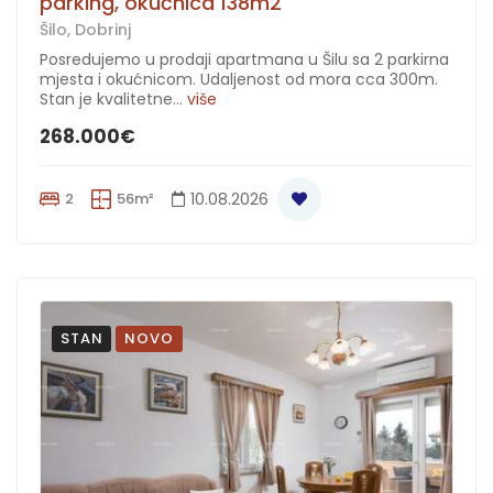
parking, okućnica 138m2
Šilo, Dobrinj
Posredujemo u prodaji apartmana u Šilu sa 2 parkirna
mjesta i okućnicom. Udaljenost od mora cca 300m.
Stan je kvalitetne...
više
268.000€
2
56m²
10.08.2026
STAN
NOVO