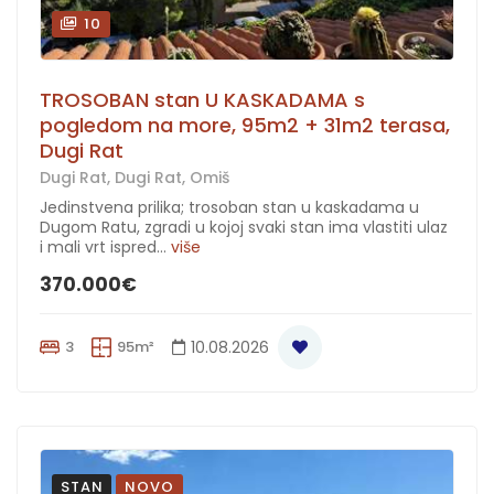
10
TROSOBAN stan U KASKADAMA s
pogledom na more, 95m2 + 31m2 terasa,
Dugi Rat
Dugi Rat, Dugi Rat, Omiš
Jedinstvena prilika; trosoban stan u kaskadama u
Dugom Ratu, zgradi u kojoj svaki stan ima vlastiti ulaz
i mali vrt ispred...
više
370.000€
3
95m²
10.08.2026
STAN
NOVO