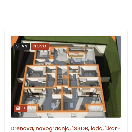
STAN
NOVO
3
Drenova, novogradnja, 1S+DB, lođa, 1.kat-