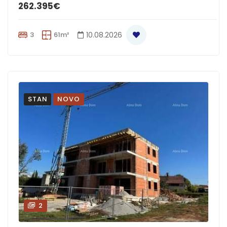
262.395€
3
61m²
10.08.2026
STAN
NOVO
2