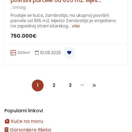
površini parcele od 655 m2. Mjes...
, Umag
Prodaje se kuća, Zambratija, na ukupnoj površini
parcele od 655 m2. Mjesto Zambratija je smješteno
na zapadnoj strani istarskog...
više
750.000€
200m²
10.08.2026
...
1
2
3
Popularni linkovi
Kuće na moru
Garsonijere Rijeka