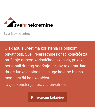
Sve Nekretnine
svehrnekretnine@gmail.com
U skladu s
Uvjetima korištenja
i
Politikom
www.svehrnekretnine.com
privatnosti
, SveHrNekretnine koristi kolačiće za
pružanje dobrog korisničkog iskustva, prikaz
personaliziranog sadržaja, prikaz reklama, kao i
Popularne pretrage stanova
druge funkcionalnosti i usluge koje ne bismo
mogli pružiti bez kolačića.
Stan u Zagrebu
Uvjeti korištenja i pravila privatnosti
Stan u Splitu
Prihvaćam kolačiće
Stan u Rijeci