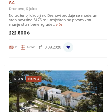
S4
Drenova, Rijeka
Na traženoj lokaciji na Drenovi prodaje se moderan
stan površine 61,75 m², smješten na prvom katu
manje stambene zgrade...
više
222.600€
2
47m²
10.08.2026
STAN
NOVO