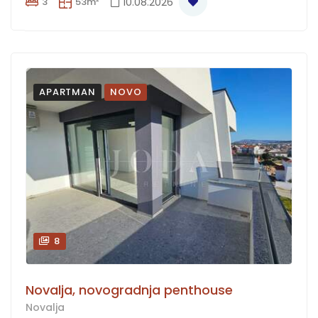
3
53m²
10.08.2026
APARTMAN
NOVO
8
Novalja, novogradnja penthouse
Novalja