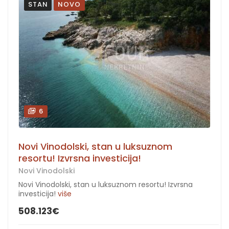
STAN
NOVO
6
Novi Vinodolski, stan u luksuznom
resortu! Izvrsna investicija!
Novi Vinodolski
Novi Vinodolski, stan u luksuznom resortu! Izvrsna
investicija!
više
508.123€