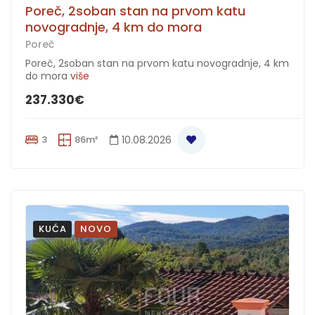
Poreč, 2soban stan na prvom katu
novogradnje, 4 km do mora
Poreč
Poreč, 2soban stan na prvom katu novogradnje, 4 km
do mora
više
237.330€
3
86m²
10.08.2026
KUĆA
NOVO