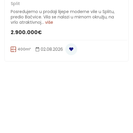
Split
Posredujemo u prodaji lijepe moderne vile u Splitu,
predio Bačvice. Vila se nalazi u mirnom okružju, na
vrlo atraktivnoj...
više
2.900.000€
400m²
02.08.2026