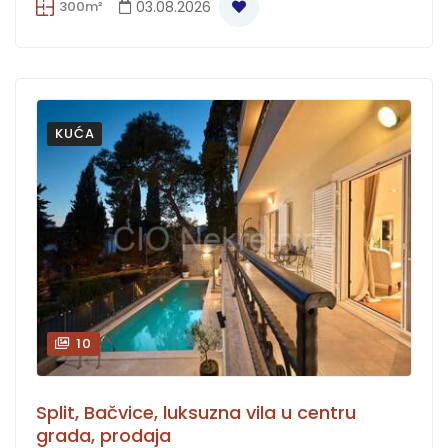
300m²
03.08.2026
KUĆA
10
Split, Bačvice, luksuzna vila u centru
grada, prodaja