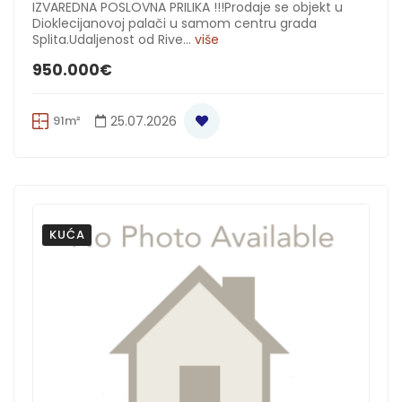
IZVAREDNA POSLOVNA PRILIKA !!!Prodaje se objekt u
Dioklecijanovoj palači u samom centru grada
Splita.Udaljenost od Rive...
više
950.000€
91m²
25.07.2026
KUĆA