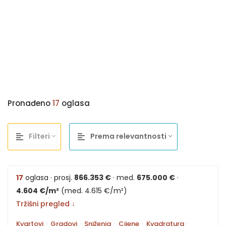
Pronađeno
17
oglasa
Filteri
Prema relevantnosti
17
oglasa · prosj.
866.353 €
· med.
675.000 €
·
4.604 €/m²
(med. 4.615 €/m²)
Tržišni pregled ↓
Kvartovi
·
Gradovi
·
Sniženja
·
Cijene
·
Kvadratura
·