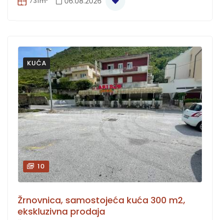
731m²
06.08.2026
KUĆA
10
Žrnovnica, samostojeća kuća 300 m2,
ekskluzivna prodaja