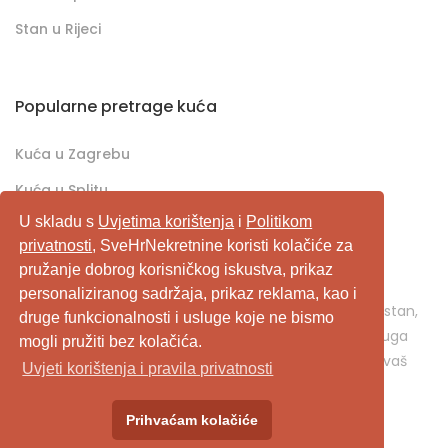
Stan u Rijeci
Popularne pretrage kuća
Kuća u Zagrebu
Kuća u Splitu
U skladu s
Uvjetima korištenja
i
Politikom
Kuća u Rijeci
privatnosti
, SveHrNekretnine koristi kolačiće za
pružanje dobrog korisničkog iskustva, prikaz
SveHrNekretnine.com predstavlja sveobuhvatan
personaliziranog sadržaja, prikaz reklama, kao i
pretraživač/oglašivač nekretnina. Ukoliko je u pitanju stan,
druge funkcionalnosti i usluge koje ne bismo
kuća, vikendica, zemljište, poslovni prostor, ili neka druga
mogli pružiti bez kolačića.
nekretnina, svehrnekretnine.com je pravo mjesto za vaš
Uvjeti korištenja i pravila privatnosti
oglas.
Prihvaćam kolačiće