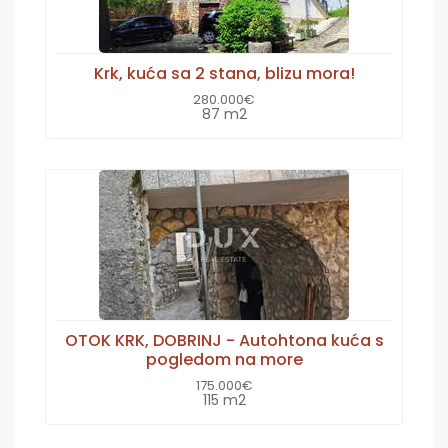
Krk, kuća sa 2 stana, blizu mora!
280.000€
87 m2
OTOK KRK, DOBRINJ - Autohtona kuća s
pogledom na more
175.000€
115 m2