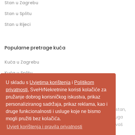
Stan u Zagrebu
Stan u Splitu
Stan u Rijeci
Popularne pretrage kuća
Kuća u Zagrebu
Kuća u Splitu
U skladu s
Uvjetima korištenja
i
Politikom
Kuća u Rijeci
privatnosti
, SveHrNekretnine koristi kolačiće za
pružanje dobrog korisničkog iskustva, prikaz
SveHrNekretnine.com predstavlja sveobuhvatan
personaliziranog sadržaja, prikaz reklama, kao i
pretraživač/oglašivač nekretnina. Ukoliko je u pitanju stan,
druge funkcionalnosti i usluge koje ne bismo
kuća, vikendica, zemljište, poslovni prostor, ili neka druga
mogli pružiti bez kolačića.
nekretnina, svehrnekretnine.com je pravo mjesto za vaš
Uvjeti korištenja i pravila privatnosti
oglas.