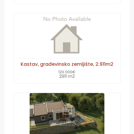
Kastav, građevinsko zemljište, 2.911m2
120.000€
2911 m2