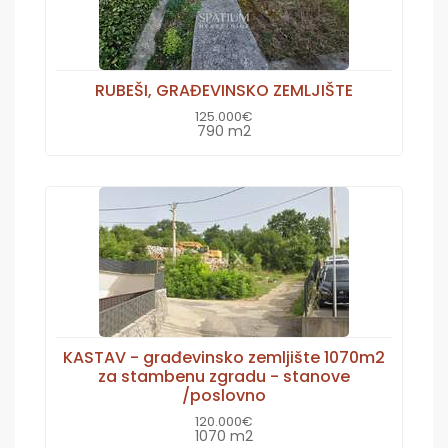
RUBEŠI, GRAĐEVINSKO ZEMLJIŠTE
125.000€
790 m2
KASTAV - građevinsko zemljište 1070m2
za stambenu zgradu - stanove
/poslovno
120.000€
1070 m2