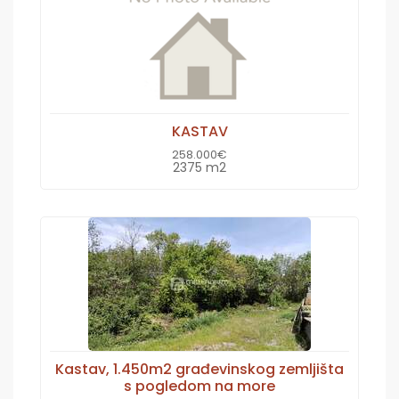
KASTAV
258.000€
2375 m2
Kastav, 1.450m2 građevinskog zemljišta
s pogledom na more