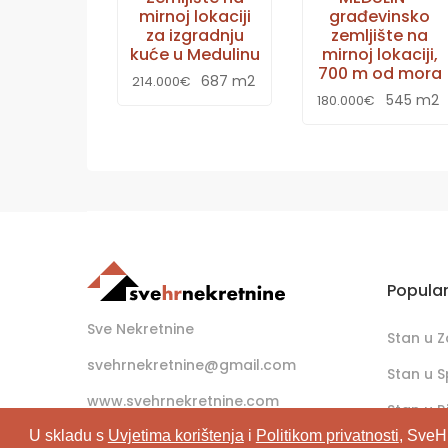
mirnoj lokaciji
građevinsko
za izgradnju
zemljište na
kuće u Medulinu
mirnoj lokaciji,
700 m od mora
687 m2
214.000€
545 m2
180.000€
Popula
Sve Nekretnine
Stan u 
svehrnekretnine@gmail.com
Stan u S
www.svehrnekretnine.com
Stan u Ri
U skladu s
Uvjetima korištenja
i
Politikom privatnosti
, SveH