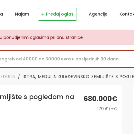
ja
Najam
Predaj oglas
Agencije
Konta
dju ponudjenim oglasima pri dnu stranice
EDULIN
ISTRA, MEDULIN GRAĐEVINSKO ZEMLJIŠTE S POG
mljište s pogledom na
680.000€
179 €/m2