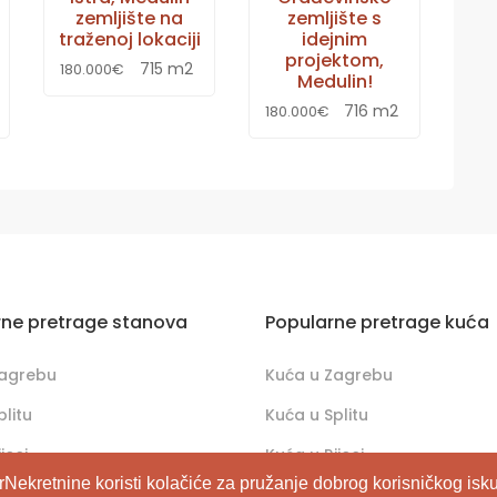
zemljište na
zemljište s
traženoj lokaciji
idejnim
projektom,
715 m2
180.000€
Medulin!
716 m2
180.000€
rne pretrage stanova
Popularne pretrage kuća
Zagrebu
Kuća u Zagrebu
plitu
Kuća u Splitu
jeci
Kuća u Rijeci
rNekretnine koristi kolačiće za pružanje dobrog korisničkog isku