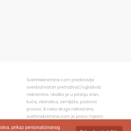
SveHrNekretnine.com predstavlja
sveobuhvatan pretraživač/oglašivač
nekretnina. Ukoliko je u pitanju stan,
kuća, vikendica, zemljište, poslovni
prostor, ili neka druga nekretnina,
svehrnekretnine.com je pravo mjesto
za vaš oglas.
stva, prikaz personaliziranog