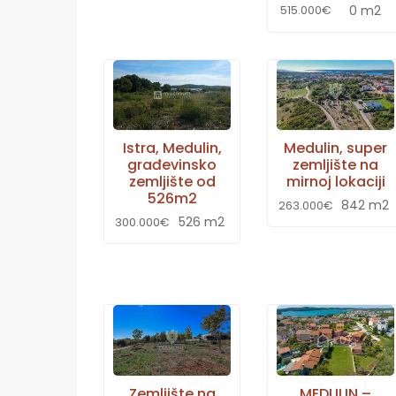
0 m2
515.000€
Istra, Medulin,
Medulin, super
građevinsko
zemljište na
zemljište od
mirnoj lokaciji
526m2
842 m2
263.000€
526 m2
300.000€
Zemljište na
MEDULIN –