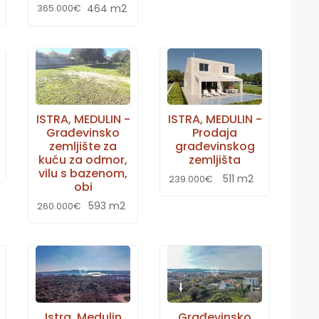
464 m2
365.000€
ISTRA, MEDULIN -
ISTRA, MEDULIN -
Građevinsko
Prodaja
zemljište za
građevinskog
kuću za odmor,
zemljišta
vilu s bazenom,
511 m2
239.000€
obi
593 m2
260.000€
Istra, Medulin
Građevinsko