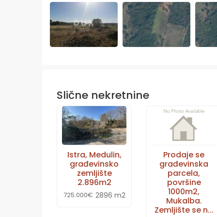
Slične nekretnine
Istra, Medulin,
Prodaje se
građevinsko
građevinska
zemljište
parcela,
2.896m2
površine
1000m2,
2896 m2
725.000€
Mukalba.
Zemljište se n...