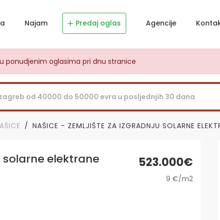
ja
Najam
Predaj oglas
Agencije
Konta
dju ponudjenim oglasima pri dnu stranice
AŠICE
NAŠICE - ZEMLJIŠTE ZA IZGRADNJU SOLARNE ELEKT
u solarne elektrane
523.000€
9 €/m2