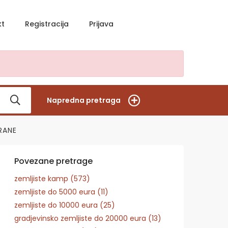
kt
Registracija
Prijava
Napredna pretraga
RANE
Povezane pretrage
zemljiste kamp (573)
zemljiste do 5000 eura (11)
zemljiste do 10000 eura (25)
gradjevinsko zemljiste do 20000 eura (13)