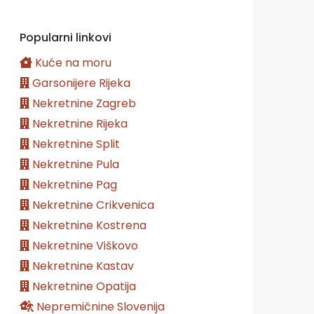
Popularni linkovi
Kuće na moru
Garsonijere Rijeka
Nekretnine Zagreb
Nekretnine Rijeka
Nekretnine Split
Nekretnine Pula
Nekretnine Pag
Nekretnine Crikvenica
Nekretnine Kostrena
Nekretnine Viškovo
Nekretnine Kastav
Nekretnine Opatija
Nepremičnine Slovenija