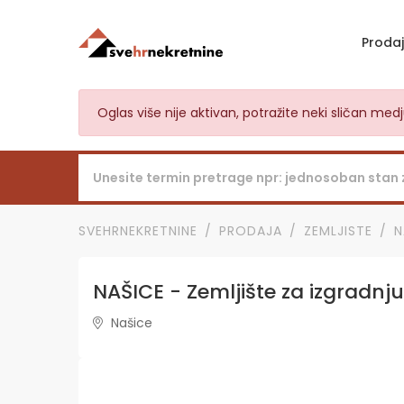
Proda
Oglas više nije aktivan, potražite neki sličan me
SVEHRNEKRETNINE
PRODAJA
ZEMLJISTE
N
NAŠICE - Zemljište za izgradnj
Našice