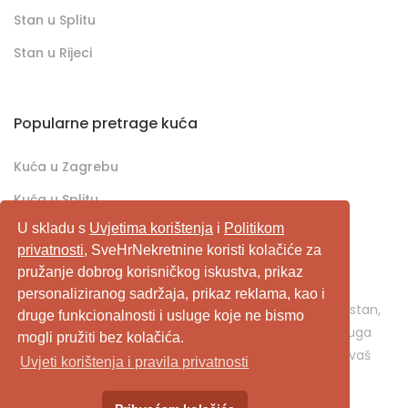
Stan u Splitu
Stan u Rijeci
Popularne pretrage kuća
Kuća u Zagrebu
Kuća u Splitu
U skladu s
Uvjetima korištenja
i
Politikom
Kuća u Rijeci
privatnosti
, SveHrNekretnine koristi kolačiće za
pružanje dobrog korisničkog iskustva, prikaz
SveHrNekretnine.com predstavlja sveobuhvatan
personaliziranog sadržaja, prikaz reklama, kao i
pretraživač/oglašivač nekretnina. Ukoliko je u pitanju stan,
druge funkcionalnosti i usluge koje ne bismo
kuća, vikendica, zemljište, poslovni prostor, ili neka druga
mogli pružiti bez kolačića.
nekretnina, svehrnekretnine.com je pravo mjesto za vaš
Uvjeti korištenja i pravila privatnosti
oglas.