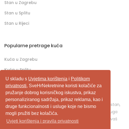
Stan u Zagrebu
Stan u Splitu
Stan u Rijeci
Popularne pretrage kuća
Kuća u Zagrebu
Kuća u Splitu
U skladu s
Uvjetima korištenja
i
Politikom
Kuća u Rijeci
privatnosti
, SveHrNekretnine koristi kolačiće za
pružanje dobrog korisničkog iskustva, prikaz
SveHrNekretnine.com predstavlja sveobuhvatan
personaliziranog sadržaja, prikaz reklama, kao i
pretraživač/oglašivač nekretnina. Ukoliko je u pitanju stan,
druge funkcionalnosti i usluge koje ne bismo
kuća, vikendica, zemljište, poslovni prostor, ili neka druga
mogli pružiti bez kolačića.
nekretnina, svehrnekretnine.com je pravo mjesto za vaš
Uvjeti korištenja i pravila privatnosti
oglas.