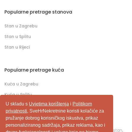
Popularne pretrage stanova
Stan u Zagrebu
Stan u Splitu
Stan u Rijeci
Popularne pretrage kuća
Kuća u Zagrebu
Kuća u Splitu
U skladu s
Uvjetima korištenja
i
Politikom
Kuća u Rijeci
privatnosti
, SveHrNekretnine koristi kolačiće za
pružanje dobrog korisničkog iskustva, prikaz
SveHrNekretnine.com predstavlja sveobuhvatan
personaliziranog sadržaja, prikaz reklama, kao i
pretraživač/oglašivač nekretnina. Ukoliko je u pitanju stan,