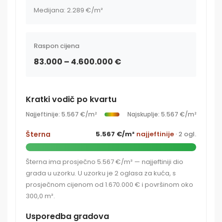
Medijana: 2.289 €/m²
Raspon cijena
83.000 – 4.600.000 €
Kratki vodič po kvartu
Najjeftinije: 5.567 €/m²
Najskuplje: 5.567 €/m²
Šterna
5.567 €/m²
najjeftinije
· 2 ogl.
Šterna ima prosječno 5.567 €/m² — najjeftiniji dio
grada u uzorku. U uzorku je 2 oglasa za kuća, s
prosječnom cijenom od 1.670.000 € i površinom oko
300,0 m².
Usporedba gradova