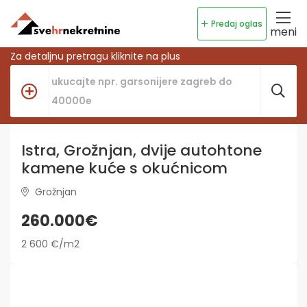
Predaj oglas
meni
Za detaljnu pretragu kliknite na plus
Istra, Grožnjan, dvije autohtone
kamene kuće s okućnicom
Grožnjan
260.000€
2 600 €/m2