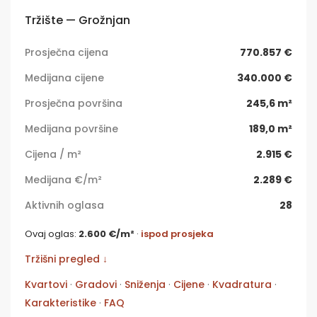
Tržište — Grožnjan
Prosječna cijena
770.857 €
Medijana cijene
340.000 €
Prosječna površina
245,6 m²
Medijana površine
189,0 m²
Cijena / m²
2.915 €
Medijana €/m²
2.289 €
Aktivnih oglasa
28
Ovaj oglas:
2.600 €/m²
·
ispod prosjeka
Tržišni pregled ↓
Kvartovi
·
Gradovi
·
Sniženja
·
Cijene
·
Kvadratura
·
Karakteristike
·
FAQ