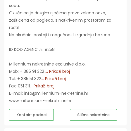
soba.
Okućnica je drugim riječima prava zelena oaza,
zaštićena od pogleda, s natkrivenim prostorom za
roštilj.
Na okućnici postoji i mogućnost izgradnje bazena.
ID KOD AGENCIJE: 8258
Millennium nekretnine exclusive d.o.o.
Mob: + 385 91 322
... Prikaži broj
Tel: + 385 51 322
... Prikaži broj
Fax: 051 311
... Prikaži broj
E-mail: info@millennium-nekretnine.hr
www.millennium-nekretnine.hr
Kontakt podaci
Slične nekretnine