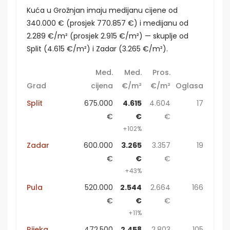
Kuća u Grožnjan imaju medijanu cijene od
340.000 € (prosjek 770.857 €) i medijanu od
2.289 €/m² (prosjek 2.915 €/m²) — skuplje od
Split (4.615 €/m²) i Zadar (3.265 €/m²).
Med.
Med.
Pros.
Grad
cijena
€/m²
€/m²
Oglasa
Split
675.000
4.615
4.604
17
€
€
€
+102%
Zadar
600.000
3.265
3.357
19
€
€
€
+43%
Pula
520.000
2.544
2.664
166
€
€
€
+11%
Rijeka
472.500
2.458
2.803
105