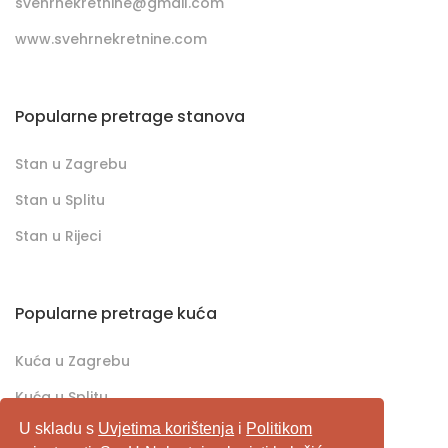
svehrnekretnine@gmail.com
www.svehrnekretnine.com
Popularne pretrage stanova
Stan u Zagrebu
Stan u Splitu
Stan u Rijeci
Popularne pretrage kuća
Kuća u Zagrebu
Kuća u Splitu
U skladu s
Uvjetima korištenja
i
Politikom
Kuća u Rijeci