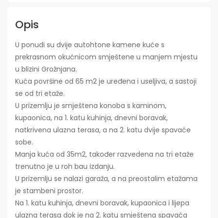
Opis
U ponudi su dvije autohtone kamene kuće s
prekrasnom okućnicom smještene u manjem mjestu
u blizini Grožnjana.
Kuća površine od 65 m2 je uređena i useljiva, a sastoji
se od tri etaže.
U prizemlju je smještena konoba s kaminom,
kupaonica, na 1. katu kuhinja, dnevni boravak,
natkrivena ulazna terasa, a na 2. katu dvije spavaće
sobe.
Manja kuća od 35m2, također razvedena na tri etaže
trenutno je u roh bau izdanju.
U prizemlju se nalazi garaža, a na preostalim etažama
je stambeni prostor.
Na 1. katu kuhinja, dnevni boravak, kupaonica i lijepa
ulazna terasa dok je na 2. katu smještena spavaća