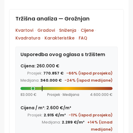
Tržišna analiza — Grožnjan
Kvartovi
·
Gradovi
·
Sniženja
·
Cijene
·
Kvadratura
·
Karakteristike
·
FAQ
Usporedba ovog oglasa s tržištem
Cijena: 260.000 €
Prosjek:
770.857 €
·
-66% (ispod prosjeka)
Medijana:
340.000 €
·
-24% (ispod medijane)
83.000 €
Prosjek · Medijana
4.600.000 €
Cijena / m²: 2.600 €/m²
Prosjek:
2.915 €/m²
·
-11% (ispod prosjeka)
Medijana:
2.289 €/m²
·
+14% (iznad
medijane)