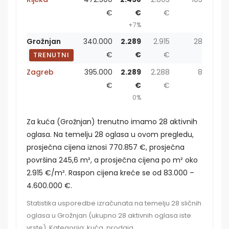
€
€
€
+7%
Grožnjan
340.000
2.289
2.915
28
€
€
€
TRENUTNI
Zagreb
395.000
2.289
2.288
8
€
€
€
0%
Za kuća (Grožnjan) trenutno imamo 28 aktivnih
oglasa. Na temelju 28 oglasa u ovom pregledu,
prosječna cijena iznosi 770.857 €, prosječna
površina 245,6 m², a prosječna cijena po m² oko
2.915 €/m². Raspon cijena kreće se od 83.000 –
4.600.000 €.
Statistika usporedbe izračunata na temelju 28 sličnih
oglasa u Grožnjan (ukupno 28 aktivnih oglasa iste
vrste). Kategorija: kuća, prodaja.