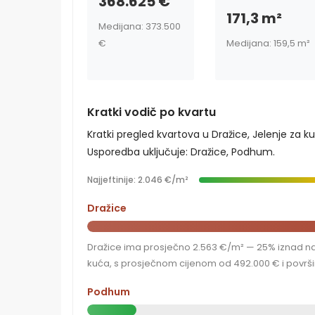
368.625 €
171,3 m²
Medijana: 373.500
€
Medijana: 159,5 m²
Kratki vodič po kvartu
Kratki pregled kvartova u Dražice, Jelenje za k
Usporedba uključuje: Dražice, Podhum.
Najjeftinije: 2.046 €/m²
Dražice
Dražice ima prosječno 2.563 €/m² — 25% iznad najj
kuća, s prosječnom cijenom od 492.000 € i površi
Podhum