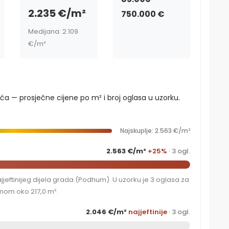
2.235 €/m²
750.000 €
Medijana: 2.109
€/m²
uća — prosječne cijene po m² i broj oglasa u uzorku.
Najskuplje: 2.563 €/m²
2.563 €/m²
+25%
· 3 ogl.
eftinijeg dijela grada (Podhum). U uzorku je 3 oglasa za
nom oko 217,0 m².
2.046 €/m²
najjeftinije
· 3 ogl.