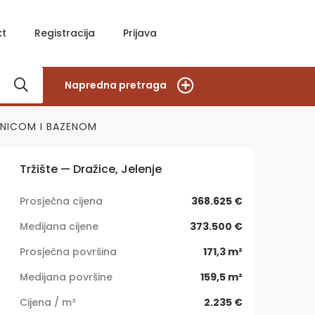
kt
Registracija
Prijava
Napredna pretraga
ĆNICOM I BAZENOM
Tržište — Dražice, Jelenje
Prosječna cijena
368.625 €
Medijana cijene
373.500 €
Prosječna površina
171,3 m²
Medijana površine
159,5 m²
Cijena / m²
2.235 €