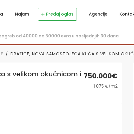
ja
Najam
Predaj oglas
Agencije
Konta
JE
DRAŽICE, NOVA SAMOSTOJEĆA KUĆA S VELIKOM OKU
a s velikom okućnicom i
750.000€
1 875 €/m2