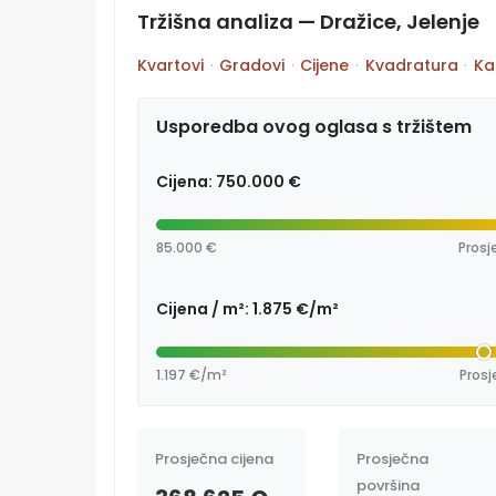
Tržišna analiza — Dražice, Jelenje
Kvartovi
·
Gradovi
·
Cijene
·
Kvadratura
·
Ka
Usporedba ovog oglasa s tržištem
Cijena: 750.000 €
85.000 €
Prosj
Cijena / m²: 1.875 €/m²
1.197 €/m²
Prosj
Prosječna cijena
Prosječna
površina