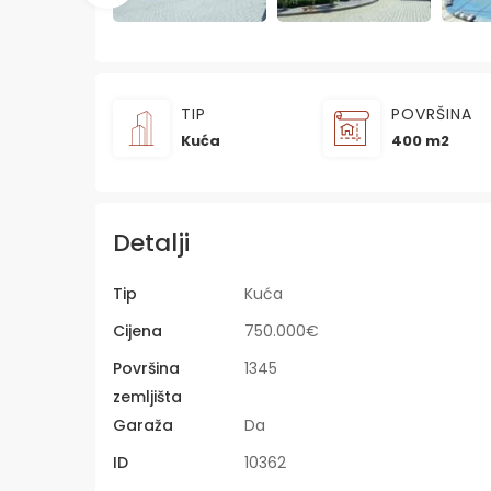
TIP
POVRŠINA
Kuća
400 m2
Detalji
Tip
Kuća
Cijena
750.000€
Površina
1345
zemljišta
Garaža
Da
ID
10362