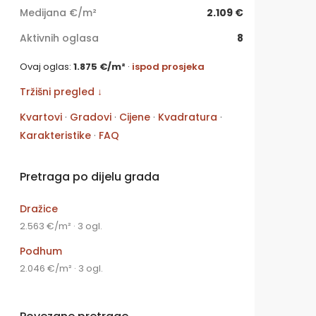
Medijana €/m²
2.109 €
Aktivnih oglasa
8
Ovaj oglas:
1.875 €/m²
·
ispod prosjeka
Tržišni pregled ↓
Kvartovi
·
Gradovi
·
Cijene
·
Kvadratura
·
Karakteristike
·
FAQ
Pretraga po dijelu grada
Dražice
2.563 €/m² · 3 ogl.
Podhum
2.046 €/m² · 3 ogl.