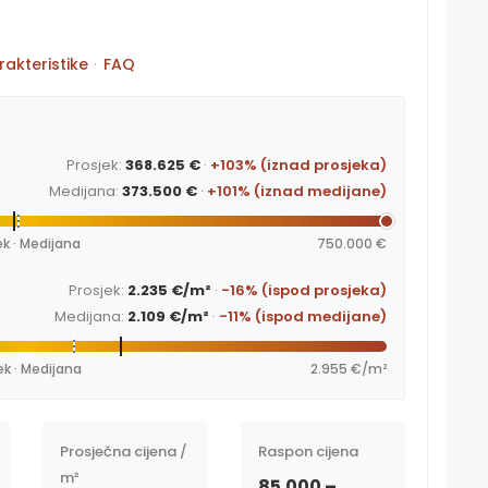
rakteristike
·
FAQ
Prosjek:
368.625 €
·
+103% (iznad prosjeka)
Medijana:
373.500 €
·
+101% (iznad medijane)
ek · Medijana
750.000 €
Prosjek:
2.235 €/m²
·
-16% (ispod prosjeka)
Medijana:
2.109 €/m²
·
-11% (ispod medijane)
ek · Medijana
2.955 €/m²
Prosječna cijena /
Raspon cijena
m²
85.000 –