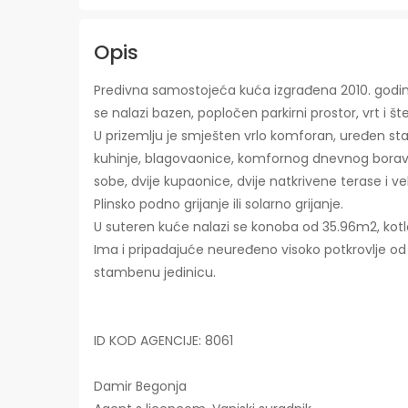
Opis
Predivna samostojeća kuća izgrađena 2010. godi
se nalazi bazen, popločen parkirni prostor, vrt i š
U prizemlju je smješten vrlo komforan, uređen sta
kuhinje, blagovaonice, komfornog dnevnog boravka
sobe, dvije kupaonice, dvije natkrivene terase i v
Plinsko podno grijanje ili solarno grijanje.
U suteren kuće nalazi se konoba od 35.96m2, kotl
Ima i pripadajuće neuređeno visoko potkrovlje 
stambenu jedinicu.
ID KOD AGENCIJE: 8061
Damir Begonja