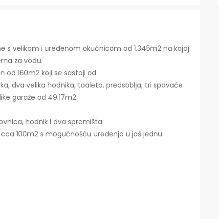
ne s velikom i uređenom okućnicom od 1.345m2 na kojoj
terna za vodu.
n od 160m2 koji se sastoji od
, dva velika hodnika, toaleta, predsoblja, tri spavaće
elike garaže od 49.17m2.
ovnica, hodnik i dva spremišta.
od cca 100m2 s mogućnošću uređenja u još jednu