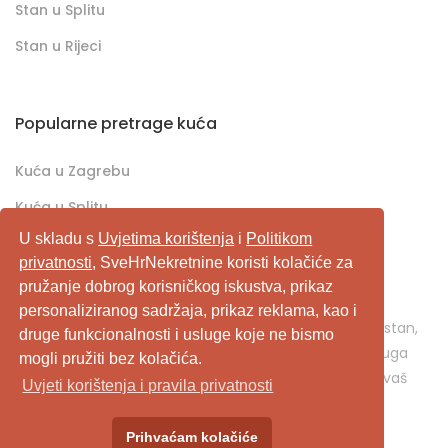
Stan u Splitu
Stan u Rijeci
Popularne pretrage kuća
Kuća u Zagrebu
Kuća u Splitu
U skladu s
Uvjetima korištenja
i
Politikom
Kuća u Rijeci
privatnosti
, SveHrNekretnine koristi kolačiće za
pružanje dobrog korisničkog iskustva, prikaz
SveHrNekretnine.com predstavlja sveobuhvatan
personaliziranog sadržaja, prikaz reklama, kao i
pretraživač/oglašivač nekretnina. Ukoliko je u pitanju stan,
druge funkcionalnosti i usluge koje ne bismo
kuća, vikendica, zemljište, poslovni prostor, ili neka druga
mogli pružiti bez kolačića.
nekretnina, svehrnekretnine.com je pravo mjesto za vaš
Uvjeti korištenja i pravila privatnosti
oglas.
Prihvaćam kolačiće