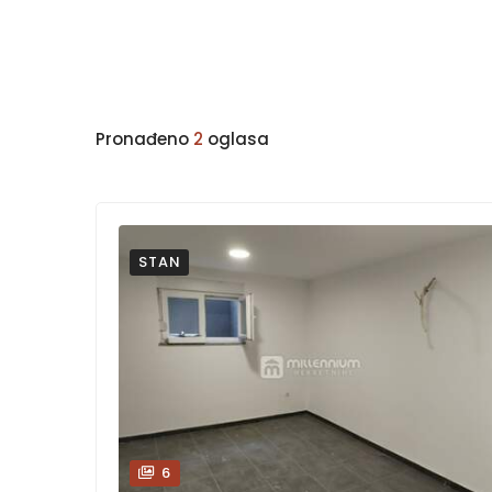
Pronađeno
2
oglasa
STAN
6