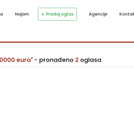
ja
Najam
Predaj oglas
Agencije
Konta
80000 eura
" - pronađeno
2
oglasa