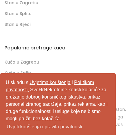
Stan u Zagrebu
Stan u Splitu
Stan u Rijeci
Popularne pretrage kuća
Kuća u Zagrebu
Kuća u Splitu
U skladu s
Uvjetima korištenja
i
Politikom
Kuća u Rijeci
privatnosti
, SveHrNekretnine koristi kolačiće za
pružanje dobrog korisničkog iskustva, prikaz
SveHrNekretnine.com predstavlja sveobuhvatan
personaliziranog sadržaja, prikaz reklama, kao i
pretraživač/oglašivač nekretnina. Ukoliko je u pitanju stan,
druge funkcionalnosti i usluge koje ne bismo
kuća, vikendica, zemljište, poslovni prostor, ili neka druga
mogli pružiti bez kolačića.
nekretnina, svehrnekretnine.com je pravo mjesto za vaš
Uvjeti korištenja i pravila privatnosti
oglas.