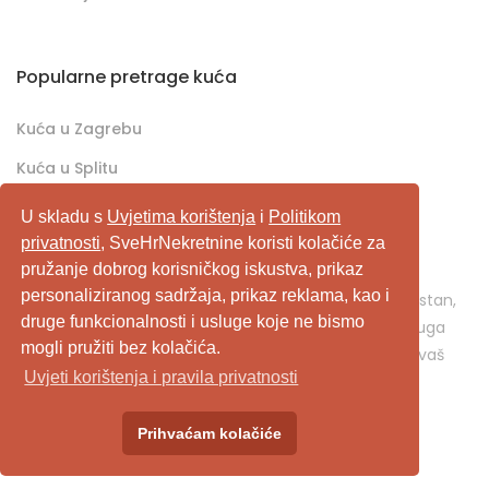
Popularne pretrage kuća
Kuća u Zagrebu
Kuća u Splitu
Kuća u Rijeci
U skladu s
Uvjetima korištenja
i
Politikom
privatnosti
, SveHrNekretnine koristi kolačiće za
pružanje dobrog korisničkog iskustva, prikaz
SveHrNekretnine.com predstavlja sveobuhvatan
personaliziranog sadržaja, prikaz reklama, kao i
pretraživač/oglašivač nekretnina. Ukoliko je u pitanju stan,
druge funkcionalnosti i usluge koje ne bismo
kuća, vikendica, zemljište, poslovni prostor, ili neka druga
mogli pružiti bez kolačića.
nekretnina, svehrnekretnine.com je pravo mjesto za vaš
Uvjeti korištenja i pravila privatnosti
oglas.
Prihvaćam kolačiće