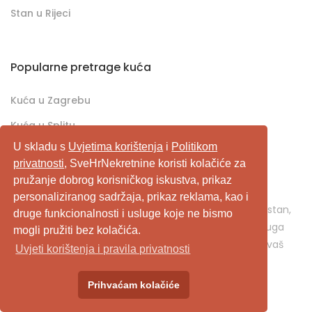
Stan u Rijeci
Popularne pretrage kuća
Kuća u Zagrebu
Kuća u Splitu
U skladu s
Uvjetima korištenja
i
Politikom
Kuća u Rijeci
privatnosti
, SveHrNekretnine koristi kolačiće za
pružanje dobrog korisničkog iskustva, prikaz
SveHrNekretnine.com predstavlja sveobuhvatan
personaliziranog sadržaja, prikaz reklama, kao i
pretraživač/oglašivač nekretnina. Ukoliko je u pitanju stan,
druge funkcionalnosti i usluge koje ne bismo
kuća, vikendica, zemljište, poslovni prostor, ili neka druga
mogli pružiti bez kolačića.
nekretnina, svehrnekretnine.com je pravo mjesto za vaš
Uvjeti korištenja i pravila privatnosti
oglas.
Prihvaćam kolačiće