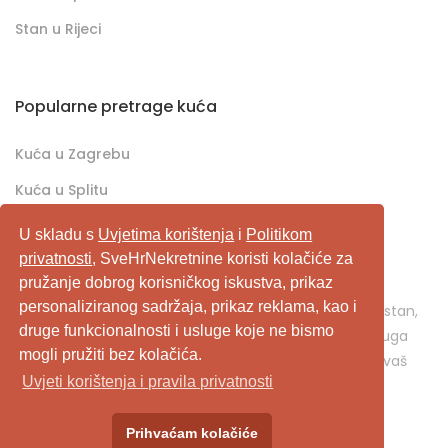
Stan u Rijeci
Popularne pretrage kuća
Kuća u Zagrebu
Kuća u Splitu
Kuća u Rijeci
U skladu s
Uvjetima korištenja
i
Politikom
privatnosti
, SveHrNekretnine koristi kolačiće za
pružanje dobrog korisničkog iskustva, prikaz
SveHrNekretnine.com predstavlja sveobuhvatan
personaliziranog sadržaja, prikaz reklama, kao i
pretraživač/oglašivač nekretnina. Ukoliko je u pitanju stan,
druge funkcionalnosti i usluge koje ne bismo
kuća, vikendica, zemljište, poslovni prostor, ili neka druga
mogli pružiti bez kolačića.
nekretnina, svehrnekretnine.com je pravo mjesto za vaš
Uvjeti korištenja i pravila privatnosti
oglas.
Prihvaćam kolačiće