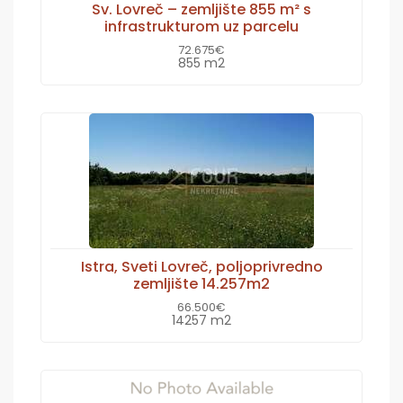
Sv. Lovreč – zemljište 855 m² s
infrastrukturom uz parcelu
72.675€
855 m2
Istra, Sveti Lovreč, poljoprivredno
zemljište 14.257m2
66.500€
14257 m2