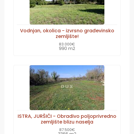
Vodnjan, okolica - izvrsno građevinsko
zemljište!
83.000€
990 m2
ISTRA, JURŠIĆI - Obradivo poljoprivredno
zemljište blizu naselja
87.500€
3366 m2