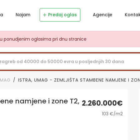
ja
Najam
Predaj oglas
Agencije
Konta
dju ponudjenim oglasima pri dnu stranice
UMAG
ISTRA, UMAG - ZEMLJIŠTA STAMBENE NAMJENE I ZO
ene namjene i zone T2,
2.260.000€
103 €/m2