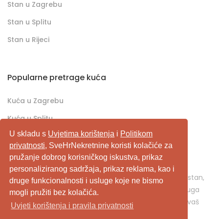
Stan u Zagrebu
Stan u Splitu
Stan u Rijeci
Popularne pretrage kuća
Kuća u Zagrebu
Kuća u Splitu
U skladu s
Uvjetima korištenja
i
Politikom
Kuća u Rijeci
privatnosti
, SveHrNekretnine koristi kolačiće za
pružanje dobrog korisničkog iskustva, prikaz
SveHrNekretnine.com predstavlja sveobuhvatan
personaliziranog sadržaja, prikaz reklama, kao i
pretraživač/oglašivač nekretnina. Ukoliko je u pitanju stan,
druge funkcionalnosti i usluge koje ne bismo
kuća, vikendica, zemljište, poslovni prostor, ili neka druga
mogli pružiti bez kolačića.
nekretnina, svehrnekretnine.com je pravo mjesto za vaš
Uvjeti korištenja i pravila privatnosti
oglas.