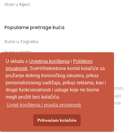
Stan u Rijeci
Popularne pretrage kuća
Kuća u Zagrebu
Kuća u Splitu
U skladu s
Uvjetima korištenja
i
Politikom
Kuća u Rijeci
privatnosti
, SveHrNekretnine koristi kolačiće za
pružanje dobrog korisničkog iskustva, prikaz
SveHrNekretnine.com predstavlja sveobuhvatan
personaliziranog sadržaja, prikaz reklama, kao i
pretraživač/oglašivač nekretnina. Ukoliko je u pitanju stan,
druge funkcionalnosti i usluge koje ne bismo
kuća, vikendica, zemljište, poslovni prostor, ili neka druga
mogli pružiti bez kolačića.
nekretnina, svehrnekretnine.com je pravo mjesto za vaš
Uvjeti korištenja i pravila privatnosti
oglas.
Prihvaćam kolačiće