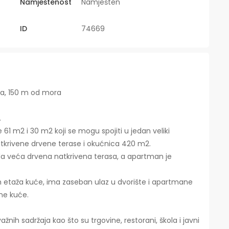
Namještenost
Namješten
ID
74669
na, 150 m od mora
.
61 m2 i 30 m2 koji se mogu spojiti u jedan veliki
tkrivene drvene terase i okućnica 420 m2.
da veća drvena natkrivena terasa, a apartman je
h etaža kuće, ima zaseban ulaz u dvorište i apartmane
ne kuće.
žnih sadržaja kao što su trgovine, restorani, škola i javni