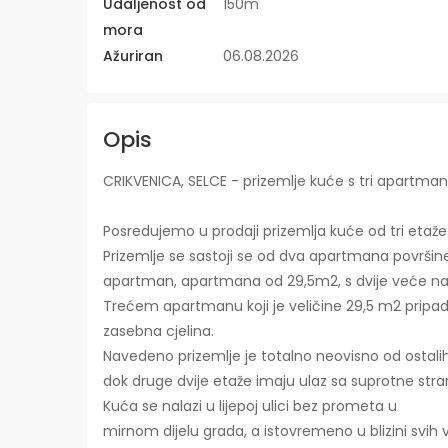
Udaljenost od
150m
mora
Ažuriran
06.08.2026
Opis
CRIKVENICA, SELCE - prizemlje kuće s tri apartma
Posredujemo u prodaji prizemlja kuće od tri etaže
Prizemlje se sastoji se od dva apartmana površine 
apartman, apartmana od 29,5m2, s dvije veće na
Trećem apartmanu koji je veličine 29,5 m2 pripa
zasebna cjelina.
Navedeno prizemlje je totalno neovisno od ostali
dok druge dvije etaže imaju ulaz sa suprotne stra
Kuća se nalazi u lijepoj ulici bez prometa u
mirnom dijelu grada, a istovremeno u blizini svih va