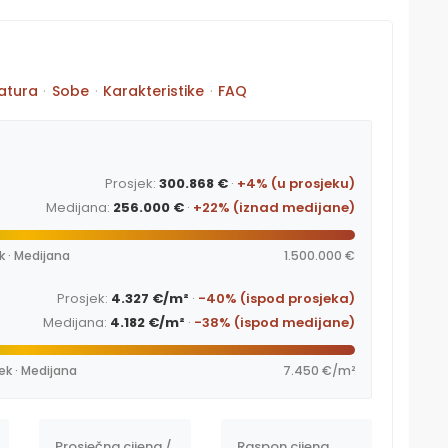
atura
·
Sobe
·
Karakteristike
·
FAQ
Prosjek:
300.868 €
·
+4% (u prosjeku)
Medijana:
256.000 €
·
+22% (iznad medijane)
k · Medijana
1.500.000 €
Prosjek:
4.327 €/m²
·
-40% (ispod prosjeka)
Medijana:
4.182 €/m²
·
-38% (ispod medijane)
ek · Medijana
7.450 €/m²
Prosječna cijena /
Raspon cijena