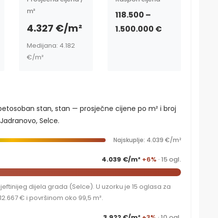
m²
118.500 –
4.327 €/m²
1.500.000 €
Medijana: 4.182
€/m²
 petosoban stan, stan — prosječne cijene po m² i broj
 Jadranovo, Selce.
Najskuplje: 4.039 €/m²
4.039 €/m²
+6%
· 15 ogl.
ftinijeg dijela grada (Selce). U uzorku je 15 oglasa za
2.667 € i površinom oko 99,5 m².
3.922 €/m²
+3%
· 10 ogl.