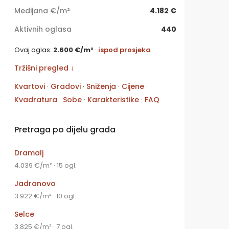
Medijana €/m²
4.182 €
Aktivnih oglasa
440
Ovaj oglas:
2.600 €/m²
·
ispod prosjeka
Tržišni pregled ↓
Kvartovi
·
Gradovi
·
Sniženja
·
Cijene
·
Kvadratura
·
Sobe
·
Karakteristike
·
FAQ
Pretraga po dijelu grada
Dramalj
4.039 €/m² · 15 ogl.
Jadranovo
3.922 €/m² · 10 ogl.
Selce
3.825 €/m² · 7 ogl.