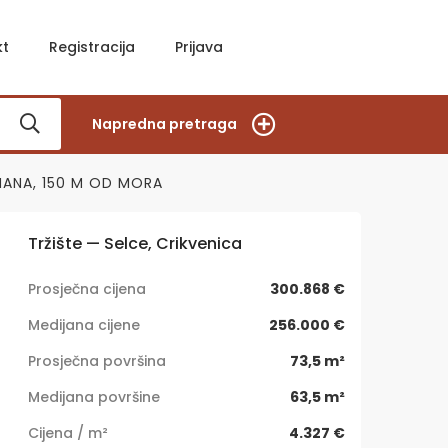
kt
Registracija
Prijava
Napredna pretraga
TMANA, 150 M OD MORA
Tržište — Selce, Crikvenica
Prosječna cijena
300.868 €
Medijana cijene
256.000 €
Prosječna površina
73,5 m²
Medijana površine
63,5 m²
Cijena / m²
4.327 €