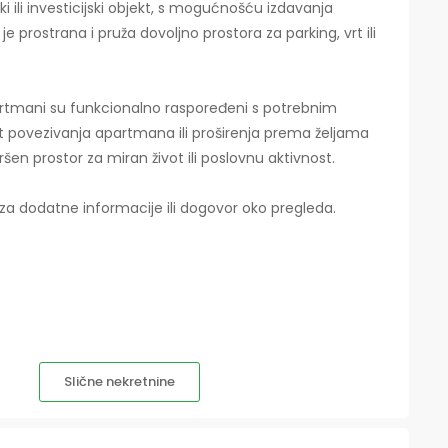
ski ili investicijski objekt, s mogućnošću izdavanja
prostrana i pruža dovoljno prostora za parking, vrt ili
partmani su funkcionalno raspoređeni s potrebnim
t povezivanja apartmana ili proširenja prema željama
ršen prostor za miran život ili poslovnu aktivnost.
 za dodatne informacije ili dogovor oko pregleda.
Slične nekretnine