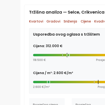
Tržišna analiza — Selce, Crikvenica
Kvartovi
·
Gradovi
·
Sniženja
·
Cijene
·
Kvadr
Usporedba ovog oglasa s tržištem
Cijena: 312.000 €
118.500 €
Prosje
Cijena / m²: 2.600 €/m²
2.600 €/m²
Prosj
Prosječna cijena
Prosječna