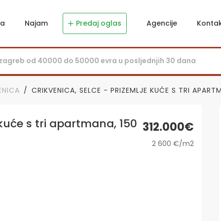
ja
Najam
Predaj oglas
Agencije
Konta
ENICA
CRIKVENICA, SELCE - PRIZEMLJE KUĆE S TRI APAR
kuće s tri apartmana, 150
312.000€
2 600 €/m2