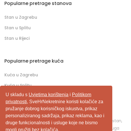
Popularne pretrage stanova
Stan u Zagrebu
Stan u Splitu
Stan u Rijeci
Popularne pretrage kuća
Kuća u Zagrebu
Kuća u Splitu
U skladu s
Uvjetima korištenja
i
Politikom
Kuća u Rijeci
privatnosti
, SveHrNekretnine koristi kolačiće za
pružanje dobrog korisničkog iskustva, prikaz
SveHrNekretnine.com predstavlja sveobuhvatan
personaliziranog sadržaja, prikaz reklama, kao i
pretraživač/oglašivač nekretnina. Ukoliko je u pitanju stan,
druge funkcionalnosti i usluge koje ne bismo
kuća, vikendica, zemljište, poslovni prostor, ili neka druga
mogli pružiti bez kolačića.