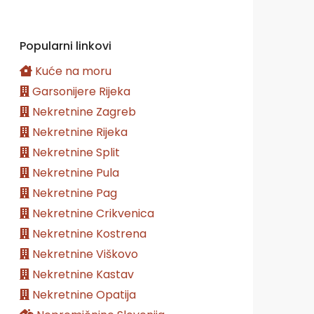
Popularni linkovi
Kuće na moru
Garsonijere Rijeka
Nekretnine Zagreb
Nekretnine Rijeka
Nekretnine Split
Nekretnine Pula
Nekretnine Pag
Nekretnine Crikvenica
Nekretnine Kostrena
Nekretnine Viškovo
Nekretnine Kastav
Nekretnine Opatija