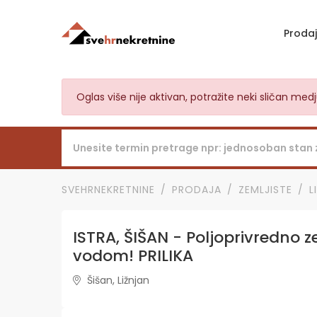
Proda
Oglas više nije aktivan, potražite neki sličan me
SVEHRNEKRETNINE
PRODAJA
ZEMLJISTE
L
ISTRA, ŠIŠAN - Poljoprivredno z
vodom! PRILIKA
Šišan, Ližnjan