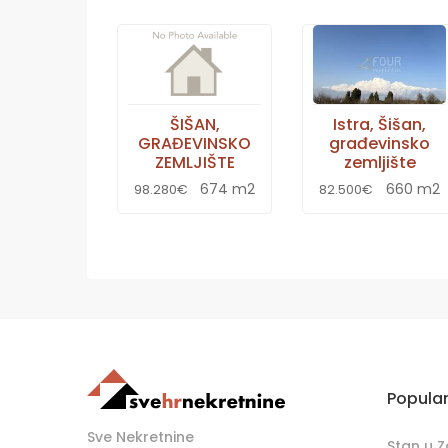
ŠIŠAN,
Istra, Šišan,
GRAĐEVINSKO
građevinsko
ZEMLJIŠTE
zemljište
674 m2
660 m2
98.280€
82.500€
Popula
Sve Nekretnine
Stan u 