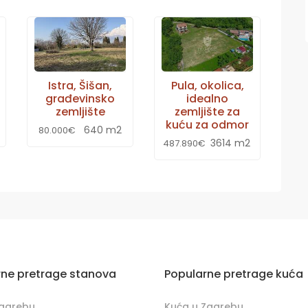
Istra, Šišan,
Pula, okolica,
građevinsko
idealno
zemljište
zemljište za
kuću za odmor
640 m2
80.000€
3614 m2
487.890€
rne pretrage stanova
Popularne pretrage kuća
Zagrebu
Kuća u Zagrebu