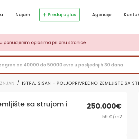
ja
Najam
Predaj oglas
Agencije
Konta
dju ponudjenim oglasima pri dnu stranice
IŽNJAN
ISTRA, ŠIŠAN - POLJOPRIVREDNO ZEMLJIŠTE SA S
emljište sa strujom i
250.000€
59 €/m2