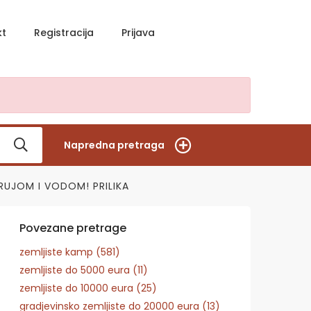
kt
Registracija
Prijava
Napredna pretraga
TRUJOM I VODOM! PRILIKA
Povezane pretrage
zemljiste kamp (581)
zemljiste do 5000 eura (11)
zemljiste do 10000 eura (25)
gradjevinsko zemljiste do 20000 eura (13)