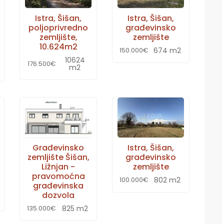
Istra, Šišan,
Istra, Šišan,
poljoprivredno
građevinsko
zemljište,
zemljište
10.624m2
674 m2
150.000€
10624
176.500€
m2
Građevinsko
Istra, Šišan,
zemljište Šišan,
građevinsko
Ližnjan -
zemljište
pravomoćna
802 m2
100.000€
građevinska
dozvola
825 m2
135.000€