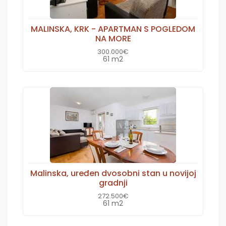
MALINSKA, KRK - APARTMAN S POGLEDOM
NA MORE
300.000€
61 m2
Malinska, uređen dvosobni stan u novijoj
gradnji
272.500€
61 m2