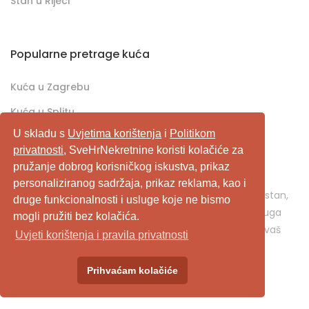
Stan u Rijeci
Popularne pretrage kuća
Kuća u Zagrebu
Kuća u Splitu
U skladu s
Uvjetima korištenja
i
Politikom
Kuća u Rijeci
privatnosti
, SveHrNekretnine koristi kolačiće za
pružanje dobrog korisničkog iskustva, prikaz
SveHrNekretnine.com predstavlja sveobuhvatan
personaliziranog sadržaja, prikaz reklama, kao i
pretraživač/oglašivač nekretnina. Ukoliko je u pitanju stan,
druge funkcionalnosti i usluge koje ne bismo
kuća, vikendica, zemljište, poslovni prostor, ili neka druga
mogli pružiti bez kolačića.
nekretnina, svehrnekretnine.com je pravo mjesto za vaš
Uvjeti korištenja i pravila privatnosti
oglas.
Prihvaćam kolačiće