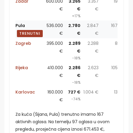
Zadar
600.000
3.265
3.357
19
€
€
€
+17%
Pula
536.000
2.780
2.847
167
€
€
€
TRENUTNI
Zagreb
395.000
2.289
2.288
8
€
€
€
-18%
Rijeka
410.000
2.286
2.623
105
€
€
€
-18%
Karlovac
160.000
727 €
1.004 €
13
-74%
€
Za kuća (Šijana, Pula) trenutno imamo 167
aktivnih oglasa. Na temelju 97 oglasa u ovom
pregledu, prosječna cijena iznosi 671.453 €,