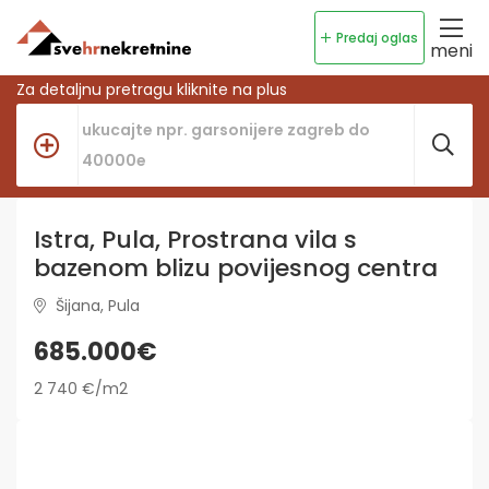
Predaj oglas
meni
Za detaljnu pretragu kliknite na plus
Istra, Pula, Prostrana vila s
bazenom blizu povijesnog centra
Šijana, Pula
685.000€
2 740 €/m2