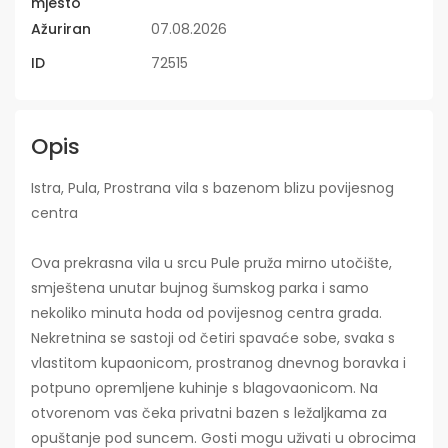
mjesto
Ažuriran
07.08.2026
ID
72515
Opis
Istra, Pula, Prostrana vila s bazenom blizu povijesnog
centra
Ova prekrasna vila u srcu Pule pruža mirno utočište,
smještena unutar bujnog šumskog parka i samo
nekoliko minuta hoda od povijesnog centra grada.
Nekretnina se sastoji od četiri spavaće sobe, svaka s
vlastitom kupaonicom, prostranog dnevnog boravka i
potpuno opremljene kuhinje s blagovaonicom. Na
otvorenom vas čeka privatni bazen s ležaljkama za
opuštanje pod suncem. Gosti mogu uživati u obrocima