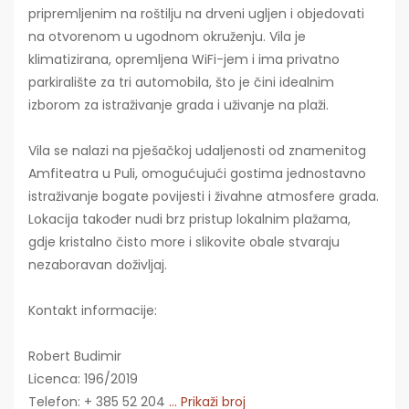
pripremljenim na roštilju na drveni ugljen i objedovati
na otvorenom u ugodnom okruženju. Vila je
klimatizirana, opremljena WiFi-jem i ima privatno
parkiralište za tri automobila, što je čini idealnim
izborom za istraživanje grada i uživanje na plaži.
Vila se nalazi na pješačkoj udaljenosti od znamenitog
Amfiteatra u Puli, omogućujući gostima jednostavno
istraživanje bogate povijesti i živahne atmosfere grada.
Lokacija također nudi brz pristup lokalnim plažama,
gdje kristalno čisto more i slikovite obale stvaraju
nezaboravan doživljaj.
Kontakt informacije:
Robert Budimir
Licenca: 196/2019
Telefon: + 385 52 204
... Prikaži broj