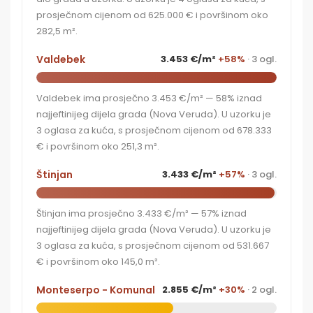
prosječnom cijenom od 625.000 € i površinom oko
282,5 m².
Valdebek
3.453 €/m²
+58%
· 3 ogl.
Valdebek ima prosječno 3.453 €/m² — 58% iznad
najjeftinijeg dijela grada (Nova Veruda). U uzorku je
3 oglasa za kuća, s prosječnom cijenom od 678.333
€ i površinom oko 251,3 m².
Štinjan
3.433 €/m²
+57%
· 3 ogl.
Štinjan ima prosječno 3.433 €/m² — 57% iznad
najjeftinijeg dijela grada (Nova Veruda). U uzorku je
3 oglasa za kuća, s prosječnom cijenom od 531.667
€ i površinom oko 145,0 m².
Monteserpo - Komunal
2.855 €/m²
+30%
· 2 ogl.