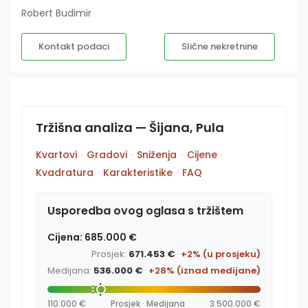
Robert Budimir
Kontakt podaci
Slične nekretnine
Tržišna analiza — Šijana, Pula
Kvartovi
·
Gradovi
·
Sniženja
·
Cijene
·
Kvadratura
·
Karakteristike
·
FAQ
Usporedba ovog oglasa s tržištem
Cijena: 685.000 €
Prosjek:
671.453 €
·
+2% (u prosjeku)
Medijana:
536.000 €
·
+28% (iznad medijane)
110.000 €
Prosjek · Medijana
3.500.000 €