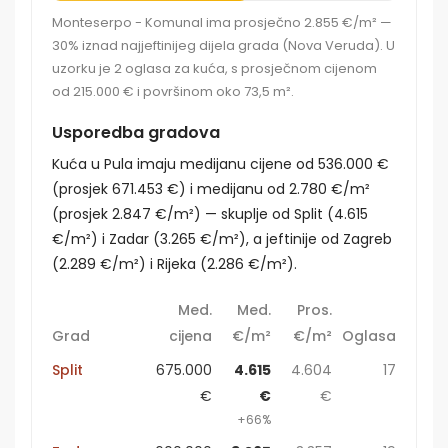
Monteserpo - Komunal ima prosječno 2.855 €/m² —
30% iznad najjeftinijeg dijela grada (Nova Veruda). U
uzorku je 2 oglasa za kuća, s prosječnom cijenom
od 215.000 € i površinom oko 73,5 m².
Usporedba gradova
Kuća u Pula imaju medijanu cijene od 536.000 €
(prosjek 671.453 €) i medijanu od 2.780 €/m²
(prosjek 2.847 €/m²) — skuplje od Split (4.615
€/m²) i Zadar (3.265 €/m²), a jeftinije od Zagreb
(2.289 €/m²) i Rijeka (2.286 €/m²).
Med.
Med.
Pros.
Grad
cijena
€/m²
€/m²
Oglasa
Split
675.000
4.615
4.604
17
€
€
€
+66%