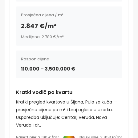
Prosječna cijena / m²
2.847 €/m²
Medijana: 2.780 €/m²
Raspon cijena
110.000 – 3.500.000 €
Kratki vodič po kvartu
Kratki pregled kvartova u Šijana, Pula za kuća —
prosječne cijene po m² i broj oglasa u uzorku.
Usporedba uključuje: Centar, Veruda, Nova
Veruda i dr..
Najjeftinije: 2.190 €/m²
Najskuplje: 3.453 €/m²