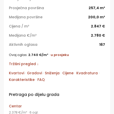
Prosječna površina
257,4 m²
Medijana površine
200,0 m²
Cijena / m²
2.847 €
Medijana €/m²
2.780 €
Aktivnih oglasa
167
Ovaj oglas:
2.740 €/m²
·
u prosjeku
Tržišni pregled ↓
Kvartovi
·
Gradovi
·
Sniženja
·
Cijene
·
Kvadratura
·
Karakteristike
·
FAQ
Pretraga po dijelu grada
Centar
2.378 €/m² · 6 ogl.