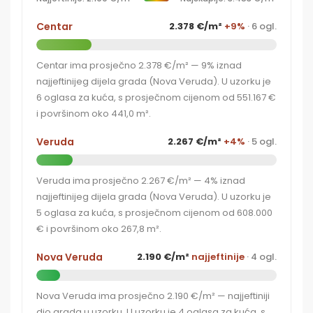
Centar
2.378 €/m²
+9%
· 6 ogl.
Centar ima prosječno 2.378 €/m² — 9% iznad
najjeftinijeg dijela grada (Nova Veruda). U uzorku je
6 oglasa za kuća, s prosječnom cijenom od 551.167 €
i površinom oko 441,0 m².
Veruda
2.267 €/m²
+4%
· 5 ogl.
Veruda ima prosječno 2.267 €/m² — 4% iznad
najjeftinijeg dijela grada (Nova Veruda). U uzorku je
5 oglasa za kuća, s prosječnom cijenom od 608.000
€ i površinom oko 267,8 m².
Nova Veruda
2.190 €/m²
najjeftinije
· 4 ogl.
Nova Veruda ima prosječno 2.190 €/m² — najjeftiniji
dio grada u uzorku. U uzorku je 4 oglasa za kuća, s