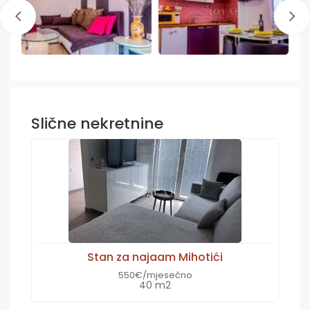
Slične nekretnine
Stan za najaam Mihotići
550€/mjesečno
40 m2