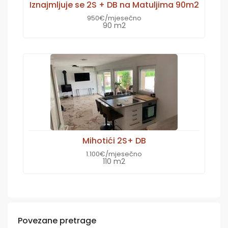
Iznajmljuje se 2S + DB na Matuljima 90m2
950€/mjesečno
90 m2
Mihotići 2S+ DB
1.100€/mjesečno
110 m2
Povezane pretrage