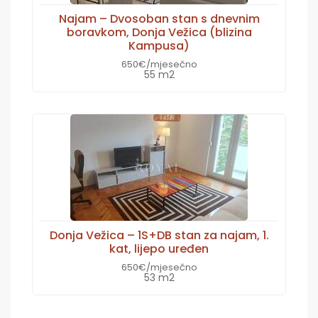
Najam – Dvosoban stan s dnevnim
boravkom, Donja Vežica (blizina
Kampusa)
650€/mjesečno
55 m2
Donja Vežica – 1S+DB stan za najam, 1.
kat, lijepo uređen
650€/mjesečno
53 m2