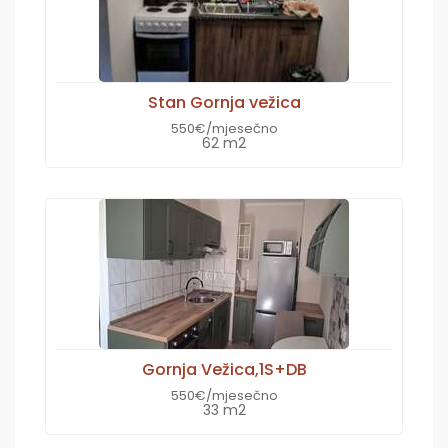
Stan Gornja vežica
550€/mjesečno
62 m2
Gornja Vežica,1S+DB
550€/mjesečno
33 m2