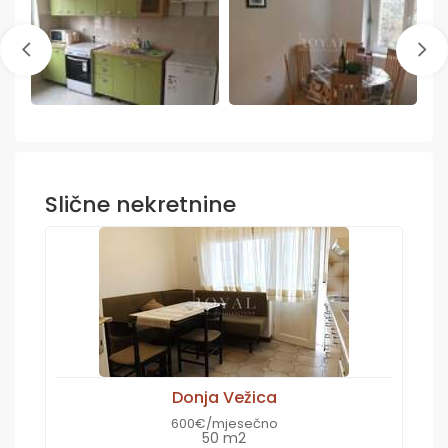
Slične nekretnine
Donja Vežica
600€/mjesečno
50 m2