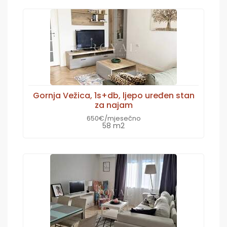
Gornja Vežica, 1s+db, ljepo uređen stan
za najam
650€/mjesečno
58 m2