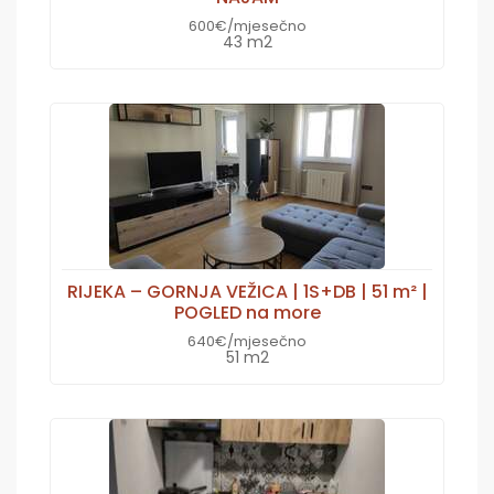
600€/mjesečno
43 m2
RIJEKA – GORNJA VEŽICA | 1S+DB | 51 m² |
POGLED na more
640€/mjesečno
51 m2