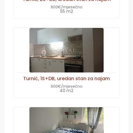
600€/mjesečno
55 m2
Turnić, 1S+DB, uredan stan za najam
600€/mjesečno
40 m2