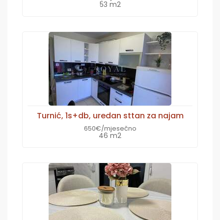
53 m2
Turnić, 1s+db, uredan sttan za najam
650€/mjesečno
46 m2