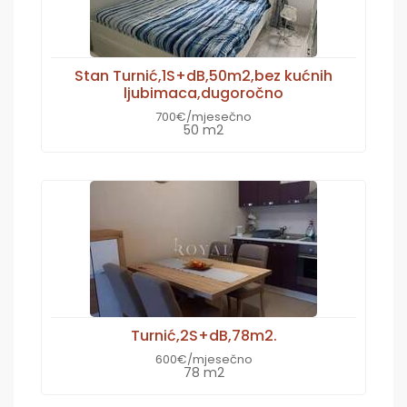
Stan Turnić,1S+dB,50m2,bez kućnih
ljubimaca,dugoročno
700€/mjesečno
50 m2
Turnić,2S+dB,78m2.
600€/mjesečno
78 m2