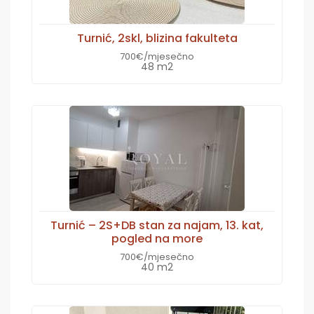
Turnić, 2skl, blizina fakulteta
700€/mjesečno
48 m2
Turnić – 2S+DB stan za najam, 13. kat,
pogled na more
700€/mjesečno
40 m2