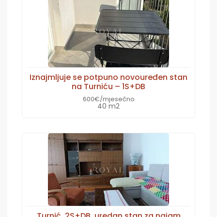
Iznajmljuje se potpuno novouređen stan
na Turniću – 1S+DB
600€/mjesečno
40 m2
Turnić, 2S+DB, uredan stan za najam