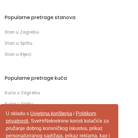
Popularne pretrage stanova
Stan u Zagrebu
Stan u Splitu
Stan u Rijeci
Popularne pretrage kuća
Kuća u Zagrebu
Kuća u Splitu
U skladu s
Uvjetima korištenja
i
Politikom
Kuća u Rijeci
privatnosti
, SveHrNekretnine koristi kolačiće za
pružanje dobrog korisničkog iskustva, prikaz
SveHrNekretnine.com predstavlja sveobuhvatan
personaliziranog sadržaja, prikaz reklama, kao i