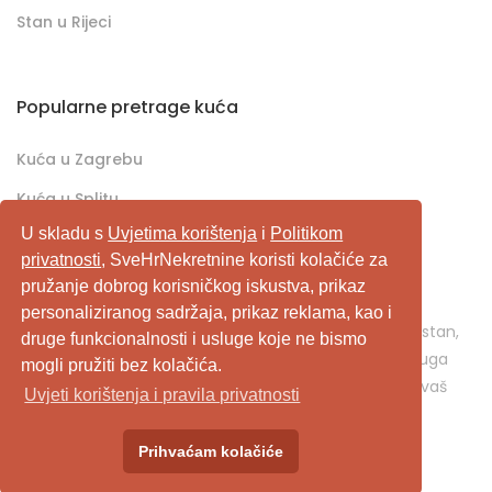
Stan u Rijeci
Popularne pretrage kuća
Kuća u Zagrebu
Kuća u Splitu
U skladu s
Uvjetima korištenja
i
Politikom
Kuća u Rijeci
privatnosti
, SveHrNekretnine koristi kolačiće za
pružanje dobrog korisničkog iskustva, prikaz
SveHrNekretnine.com predstavlja sveobuhvatan
personaliziranog sadržaja, prikaz reklama, kao i
pretraživač/oglašivač nekretnina. Ukoliko je u pitanju stan,
druge funkcionalnosti i usluge koje ne bismo
kuća, vikendica, zemljište, poslovni prostor, ili neka druga
mogli pružiti bez kolačića.
nekretnina, svehrnekretnine.com je pravo mjesto za vaš
Uvjeti korištenja i pravila privatnosti
oglas.
Prihvaćam kolačiće