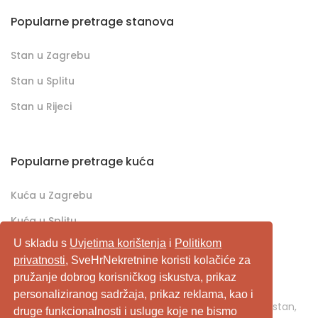
Popularne pretrage stanova
Stan u Zagrebu
Stan u Splitu
Stan u Rijeci
Popularne pretrage kuća
Kuća u Zagrebu
Kuća u Splitu
U skladu s
Uvjetima korištenja
i
Politikom
Kuća u Rijeci
privatnosti
, SveHrNekretnine koristi kolačiće za
pružanje dobrog korisničkog iskustva, prikaz
SveHrNekretnine.com predstavlja sveobuhvatan
personaliziranog sadržaja, prikaz reklama, kao i
pretraživač/oglašivač nekretnina. Ukoliko je u pitanju stan,
druge funkcionalnosti i usluge koje ne bismo