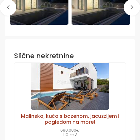
Slične nekretnine
Malinska, kuća s bazenom, jacuzzijem i
pogledom na more!
690.000€
110 m2