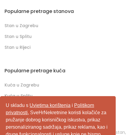
Popularne pretrage stanova
Stan u Zagrebu
Stan u Splitu
Stan u Rijeci
Popularne pretrage kuća
Kuća u Zagrebu
Kuća u Splitu
U skladu s
Uvjetima korištenja
i
Politikom
Kuća u Rijeci
privatnosti
, SveHrNekretnine koristi kolačiće za
pružanje dobrog korisničkog iskustva, prikaz
SveHrNekretnine.com predstavlja sveobuhvatan
personaliziranog sadržaja, prikaz reklama, kao i
pretraživač/oglašivač nekretnina. Ukoliko je u pitanju stan,
druge funkcionalnosti i usluge koje ne bismo