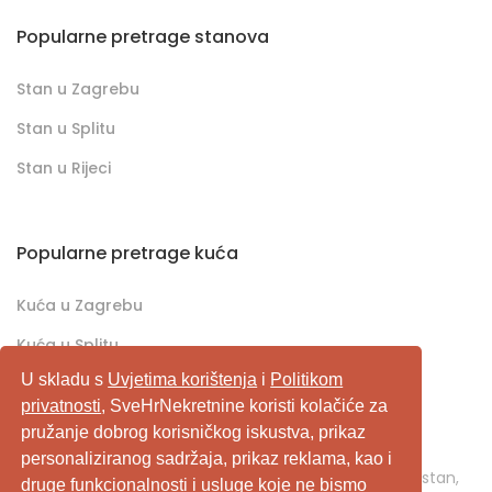
Popularne pretrage stanova
Stan u Zagrebu
Stan u Splitu
Stan u Rijeci
Popularne pretrage kuća
Kuća u Zagrebu
Kuća u Splitu
U skladu s
Uvjetima korištenja
i
Politikom
Kuća u Rijeci
privatnosti
, SveHrNekretnine koristi kolačiće za
pružanje dobrog korisničkog iskustva, prikaz
SveHrNekretnine.com predstavlja sveobuhvatan
personaliziranog sadržaja, prikaz reklama, kao i
pretraživač/oglašivač nekretnina. Ukoliko je u pitanju stan,
druge funkcionalnosti i usluge koje ne bismo