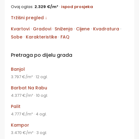
Ovaj oglas:
2.329 €/m²
·
ispod prosjeka
Tržišni pregled ↓
Kvartovi
·
Gradovi
·
Sniženja
·
Cijene
·
Kvadratura
·
Sobe
·
Karakteristike
·
FAQ
Pretraga po dijelu grada
Banjol
3.797 €/m² · 12 ogl.
Barbat Na Rabu
4.377 €/m² · 10 ogl.
Palit
4.777 €/m² · 4 ogl.
Kampor
3.470 €/m² · 3 ogl.