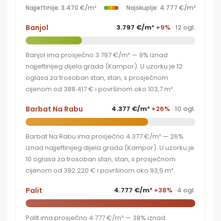
Najjeftinije: 3.470 €/m²
Najskuplje: 4.777 €/m²
Banjol
3.797 €/m²
+9%
· 12 ogl.
Banjol ima prosječno 3.797 €/m² — 9% iznad
najjeftinijeg dijela grada (Kampor). U uzorku je 12
oglasa za trosoban stan, stan, s prosječnom
cijenom od 388.417 € i površinom oko 103,7 m².
Barbat Na Rabu
4.377 €/m²
+26%
· 10 ogl.
Barbat Na Rabu ima prosječno 4.377 €/m² — 26%
iznad najjeftinijeg dijela grada (Kampor). U uzorku je
10 oglasa za trosoban stan, stan, s prosječnom
cijenom od 392.220 € i površinom oko 93,5 m².
Palit
4.777 €/m²
+38%
· 4 ogl.
Palit ima prosječno 4.777 €/m² — 38% iznad