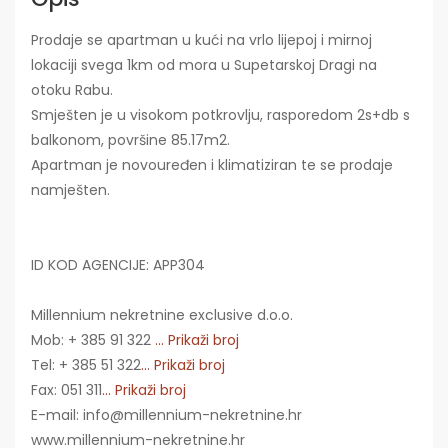
Prodaje se apartman u kući na vrlo lijepoj i mirnoj
lokaciji svega 1km od mora u Supetarskoj Dragi na
otoku Rabu.
Smješten je u visokom potkrovlju, rasporedom 2s+db s
balkonom, površine 85.17m2.
Apartman je novouređen i klimatiziran te se prodaje
namješten.
ID KOD AGENCIJE: APP304
Millennium nekretnine exclusive d.o.o.
Mob: + 385 91 322
... Prikaži broj
Tel: + 385 51 322
... Prikaži broj
Fax: 051 311
... Prikaži broj
E-mail: info@millennium-nekretnine.hr
www.millennium-nekretnine.hr