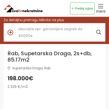
Predaj oglas
meni
Za detaljnu pretragu kliknite na plus
Rab, Supetarska Draga, 2s+db,
85.17m2
Supetarska Draga, Rab
198.000€
2 329 €/m2