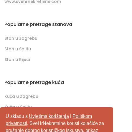
www.svehrnekretnine.com
Popularne pretrage stanova
Stan u Zagrebu
Stan u Splitu
Stan u Rijeci
Popularne pretrage kuća
Kuća u Zagrebu
Kuća u Splitu
U skladu s
Uvjetima korištenja
i
Politikom
Kuća u Rijeci
privatnosti
, SveHrNekretnine koristi kolačiće za
pružanje dobrog korisničkog iskustva, prikaz