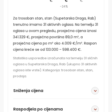
€
€
€
-24%
Za trosoban stan, stan (Supetarska Draga, Rab)
trenutno imamo 31 aktivnih oglasa. Na temelju 31
oglasa u ovom pregledu, prosječna cijena iznosi
341.329 €, prosječna površina 89,0 m², a
prosječna cijena po m² oko 4.009 €/m². Raspon
cijena kreće se od 133.000 – 598.400 €.
Statistika usporedbe izračunata na temelju 31 sličnih
oglasa u Supetarska Draga, Rab (ukupno 31 aktivnih
oglasa iste vrste). Kategorija: trosoban stan, stan,
prodaja.
Sniženja cijena
Raspodjela po cijenama