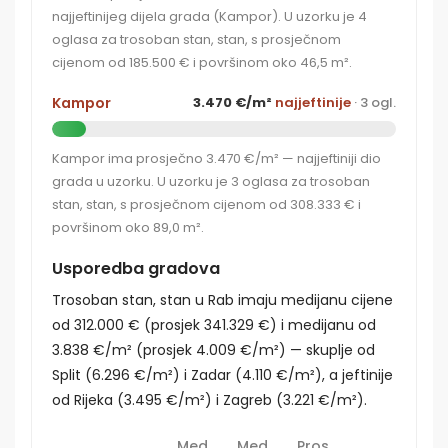
najjeftinijeg dijela grada (Kampor). U uzorku je 4
oglasa za trosoban stan, stan, s prosječnom
cijenom od 185.500 € i površinom oko 46,5 m².
Kampor
3.470 €/m²
najjeftinije
· 3 ogl.
Kampor ima prosječno 3.470 €/m² — najjeftiniji dio
grada u uzorku. U uzorku je 3 oglasa za trosoban
stan, stan, s prosječnom cijenom od 308.333 € i
površinom oko 89,0 m².
Usporedba gradova
Trosoban stan, stan u Rab imaju medijanu cijene
od 312.000 € (prosjek 341.329 €) i medijanu od
3.838 €/m² (prosjek 4.009 €/m²) — skuplje od
Split (6.296 €/m²) i Zadar (4.110 €/m²), a jeftinije
od Rijeka (3.495 €/m²) i Zagreb (3.221 €/m²).
Med.
Med.
Pros.