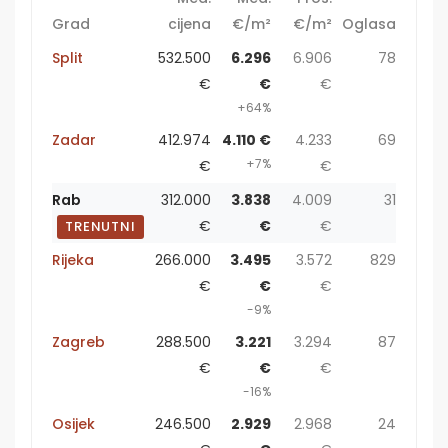
Grad
cijena
€/m²
€/m²
Oglasa
Split
532.500
6.296
6.906
78
€
€
€
+64%
Zadar
412.974
4.110 €
4.233
69
+7%
€
€
Rab
312.000
3.838
4.009
31
€
€
€
TRENUTNI
Rijeka
266.000
3.495
3.572
829
€
€
€
-9%
Zagreb
288.500
3.221
3.294
87
€
€
€
-16%
Osijek
246.500
2.929
2.968
24