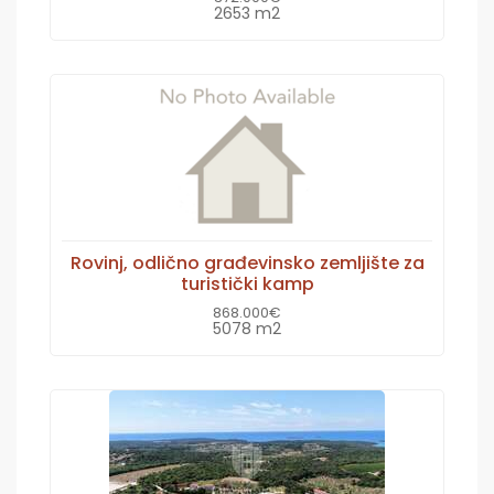
2653 m2
Rovinj, odlično građevinsko zemljište za
turistički kamp
868.000€
5078 m2