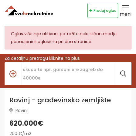
Predaj oglas
meni
Oglas više nije aktivan, potražite neki sličan medju
ponudjenim oglasima pri dnu stranice
Za detaljnu pretragu kliknite na plus
Rovinj - građevinsko zemljište
Rovinj
620.000€
200 €/m2