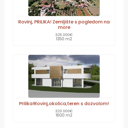
Rovinj, PRILIKA! Zemljište s pogledom na
more
325.000€
1350 m2
Prilika!Rovinj,okolica,teren s dozvolom!
320.000€
1600 m2