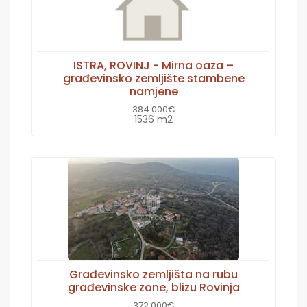
ISTRA, ROVINJ - Mirna oaza –
građevinsko zemljište stambene
namjene
384.000€
1536 m2
Građevinsko zemljišta na rubu
građevinske zone, blizu Rovinja
372.000€