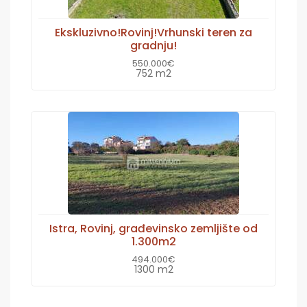
Ekskluzivno!Rovinj!Vrhunski teren za
gradnju!
550.000€
752 m2
Istra, Rovinj, građevinsko zemljište od
1.300m2
494.000€
1300 m2