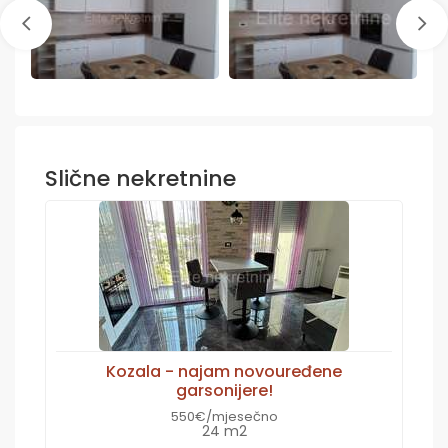
Slične nekretnine
Kozala - najam novouređene
garsonijere!
550€/mjesečno
24 m2