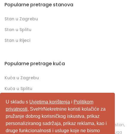
Popularne pretrage stanova
Stan u Zagrebu
Stan u Splitu
Stan u Rijeci
Popularne pretrage kuća
Kuća u Zagrebu
Kuća u Splitu
Kuća u Rijeci
U skladu s
Uvjetima korištenja
i
Politikom
privatnosti
, SveHrNekretnine koristi kolačiće za
pružanje dobrog korisničkog iskustva, prikaz
SveHrNekretnine.com predstavlja sveobuhvatan
personaliziranog sadržaja, prikaz reklama, kao i
pretraživač/oglašivač nekretnina. Ukoliko je u pitanju stan,
druge funkcionalnosti i usluge koje ne bismo
kuća, vikendica, zemljište, poslovni prostor, ili neka druga