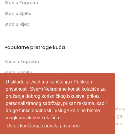
Stan u Zagrebu
Stan u Splitu
Stan u Rijeci
Popularne pretrage kuća
Kuća u Zagrebu
Kuća u Splitu
U skladu s
Uvjetima korištenja
i
Politikom
Kuća u Rijeci
privatnosti
, SveHrNekretnine koristi kolačiće za
pružanje dobrog korisničkog iskustva, prikaz
SveHrNekretnine.com predstavlja sveobuhvatan
personaliziranog sadržaja, prikaz reklama, kao i
pretraživač/oglašivač nekretnina. Ukoliko je u pitanju stan,
druge funkcionalnosti i usluge koje ne bismo
kuća, vikendica, zemljište, poslovni prostor, ili neka druga
mogli pružiti bez kolačića.
nekretnina, svehrnekretnine.com je pravo mjesto za vaš
Uvjeti korištenja i pravila privatnosti
oglas.