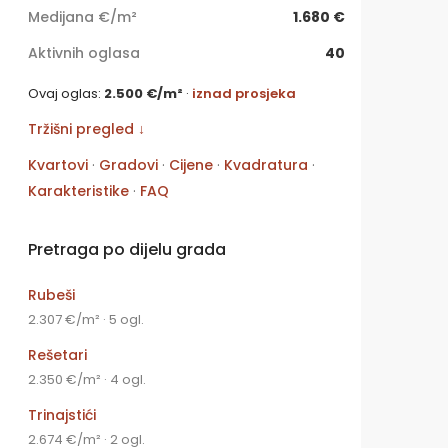
Medijana €/m²
1.680 €
Aktivnih oglasa
40
Ovaj oglas:
2.500 €/m²
·
iznad prosjeka
Tržišni pregled ↓
Kvartovi
·
Gradovi
·
Cijene
·
Kvadratura
·
Karakteristike
·
FAQ
Pretraga po dijelu grada
Rubeši
2.307 €/m² · 5 ogl.
Rešetari
2.350 €/m² · 4 ogl.
Trinajstići
2.674 €/m² · 2 ogl.