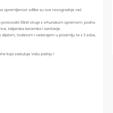
ična opremljenost odlike su ove novogradnje već
ja proizvoditi 10kW struje s vrhunskom opremom: podno
rice, talijanska keramika i sanitarije.
dijelom, toaletom i vešerajem u prizemlju te s 3 sobe,
ine koja zaslužuje Vašu pažnju !