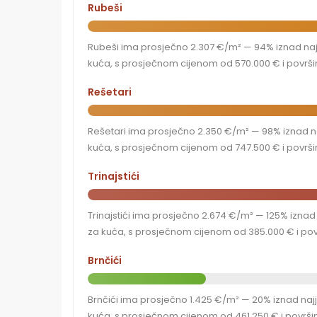
Rubeši
Rubeši ima prosječno 2.307 €/m² — 94% iznad najjef
kuća, s prosječnom cijenom od 570.000 € i površ
Rešetari
Rešetari ima prosječno 2.350 €/m² — 98% iznad najj
kuća, s prosječnom cijenom od 747.500 € i površ
Trinajstići
Trinajstići ima prosječno 2.674 €/m² — 125% iznad n
za kuća, s prosječnom cijenom od 385.000 € i pov
Brnčići
Brnčići ima prosječno 1.425 €/m² — 20% iznad najje
kuća, s prosječnom cijenom od 461.250 € i površ