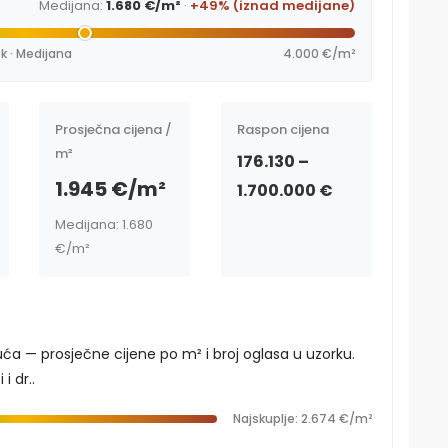
Medijana:
1.680 €/m²
·
+49% (iznad medijane)
k · Medijana
4.000 €/m²
Prosječna cijena /
Raspon cijena
m²
176.130 –
1.945 €/m²
1.700.000 €
Medijana: 1.680
€/m²
uća — prosječne cijene po m² i broj oglasa u uzorku.
i dr..
Najskuplje: 2.674 €/m²