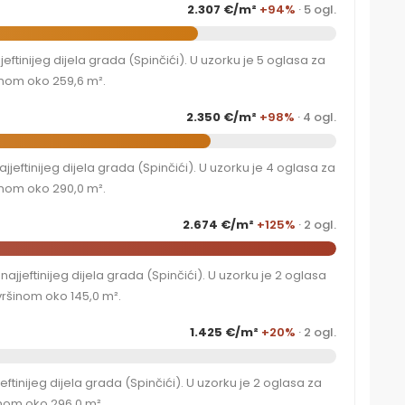
2.307 €/m²
+94%
· 5 ogl.
tinijeg dijela grada (Spinčići). U uzorku je 5 oglasa za
inom oko 259,6 m².
2.350 €/m²
+98%
· 4 ogl.
eftinijeg dijela grada (Spinčići). U uzorku je 4 oglasa za
inom oko 290,0 m².
2.674 €/m²
+125%
· 2 ogl.
ajjeftinijeg dijela grada (Spinčići). U uzorku je 2 oglasa
ršinom oko 145,0 m².
1.425 €/m²
+20%
· 2 ogl.
ftinijeg dijela grada (Spinčići). U uzorku je 2 oglasa za
inom oko 296,0 m².