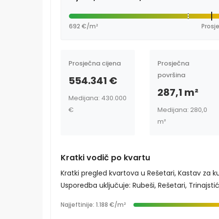
692 €/m²
Prosje
Prosječna cijena
Prosječna
površina
554.341 €
287,1 m²
Medijana: 430.000
€
Medijana: 280,0
m²
Kratki vodič po kvartu
Kratki pregled kvartova u Rešetari, Kastav za k
Usporedba uključuje: Rubeši, Rešetari, Trinajstići 
Najjeftinije: 1.188 €/m²