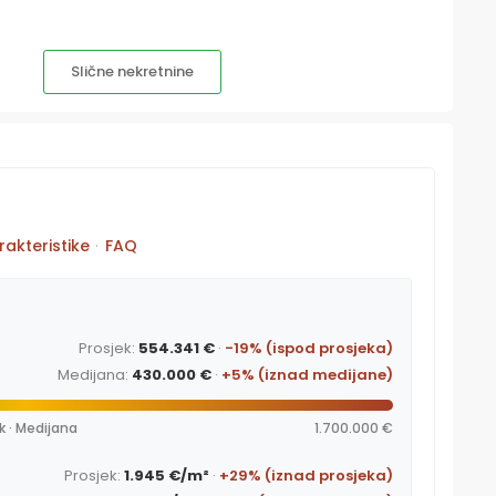
Slične nekretnine
rakteristike
·
FAQ
Prosjek:
554.341 €
·
-19% (ispod prosjeka)
Medijana:
430.000 €
·
+5% (iznad medijane)
k · Medijana
1.700.000 €
Prosjek:
1.945 €/m²
·
+29% (iznad prosjeka)