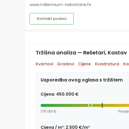
www.millennium-nekretnine.hr
Kontakt podaci
Tržišna analiza — Rešetari, Kastav
Kvartovi
·
Gradovi
·
Cijene
·
Kvadratura
·
Ka
Usporedba ovog oglasa s tržištem
Cijena: 450.000 €
176.130 €
Prosje
Cijena / m²: 2.500 €/m²