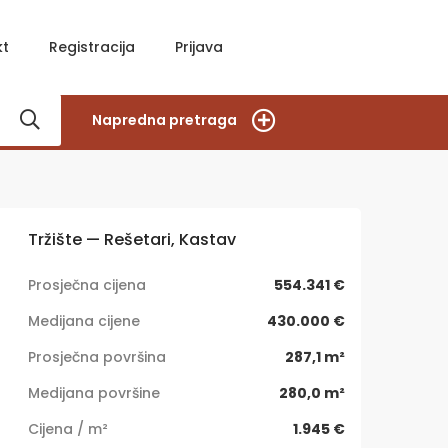
kt
Registracija
Prijava
Napredna pretraga
Tržište — Rešetari, Kastav
Prosječna cijena
554.341 €
Medijana cijene
430.000 €
Prosječna površina
287,1 m²
Medijana površine
280,0 m²
Cijena / m²
1.945 €