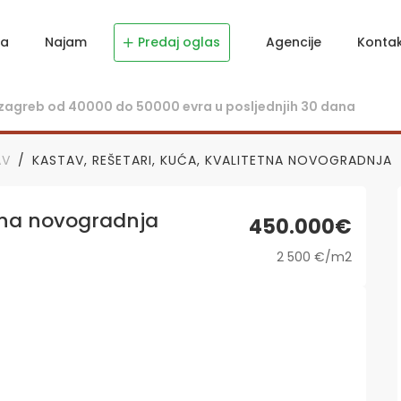
ja
Najam
Predaj oglas
Agencije
Konta
AV
KASTAV, REŠETARI, KUĆA, KVALITETNA NOVOGRADNJA
etna novogradnja
450.000€
2 500 €/m2