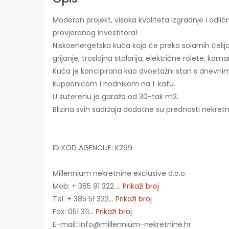
Moderan projekt, visoka kvaliteta izgradnje i odl
provjerenog investitora!
Niskoenergetska kuća koja će preko solarnih ćeli
grijanje, troslojna stolarija, električne rolete, koma
Kuća je koncipirana kao dvoetažni stan s dnevnim 
kupaonicom i hodnikom na 1. katu.
U suterenu je garaža od 30-tak m2.
Blizina svih sadržaja dodatne su prednosti nekretn
ID KOD AGENCIJE: K299
Millennium nekretnine exclusive d.o.o.
Mob: + 385 91 322
... Prikaži broj
Tel: + 385 51 322
... Prikaži broj
Fax: 051 311
... Prikaži broj
E-mail: info@millennium-nekretnine.hr