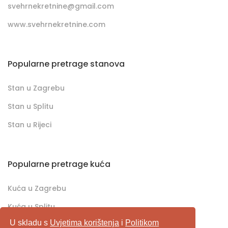
svehrnekretnine@gmail.com
www.svehrnekretnine.com
Popularne pretrage stanova
Stan u Zagrebu
Stan u Splitu
Stan u Rijeci
Popularne pretrage kuća
Kuća u Zagrebu
Kuća u Splitu
U skladu s
Uvjetima korištenja
i
Politikom
Kuća u Rijeci