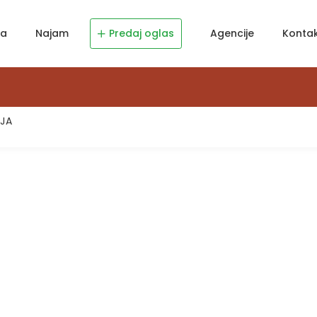
ja
Najam
Predaj oglas
Agencije
Konta
JA