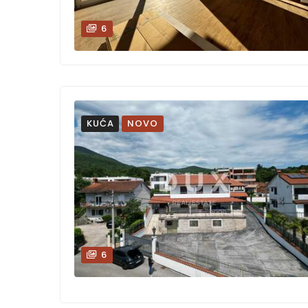
6
KUĆA
NOVO
6