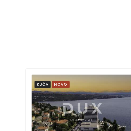
KUĆA
NOVO