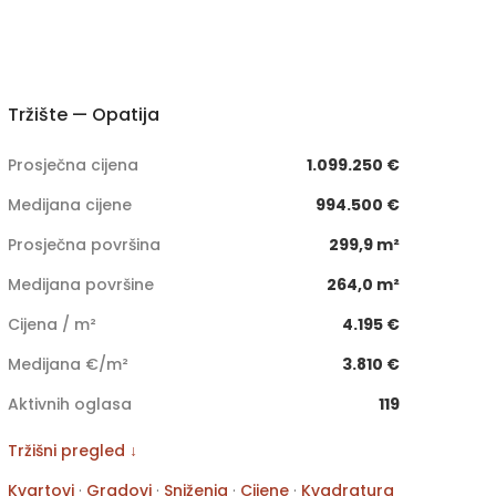
Tržište — Opatija
Prosječna cijena
1.099.250 €
Medijana cijene
994.500 €
Prosječna površina
299,9 m²
Medijana površine
264,0 m²
Cijena / m²
4.195 €
Medijana €/m²
3.810 €
Aktivnih oglasa
119
Tržišni pregled ↓
Kvartovi
·
Gradovi
·
Sniženja
·
Cijene
·
Kvadratura