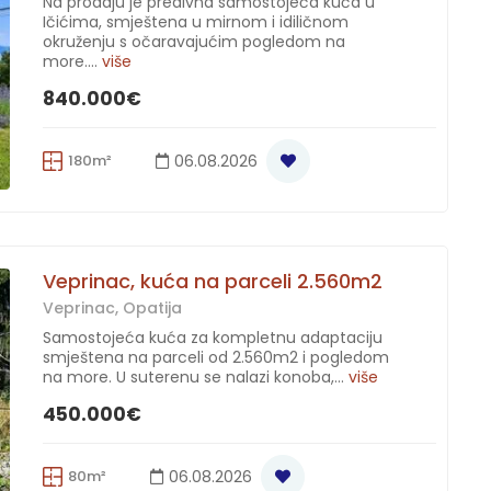
Na prodaju je predivna samostojeća kuća u
Ičićima, smještena u mirnom i idiličnom
okruženju s očaravajućim pogledom na
more....
više
840.000€
180m²
06.08.2026
Veprinac, kuća na parceli 2.560m2
Veprinac, Opatija
Samostojeća kuća za kompletnu adaptaciju
smještena na parceli od 2.560m2 i pogledom
na more. U suterenu se nalazi konoba,...
više
450.000€
80m²
06.08.2026