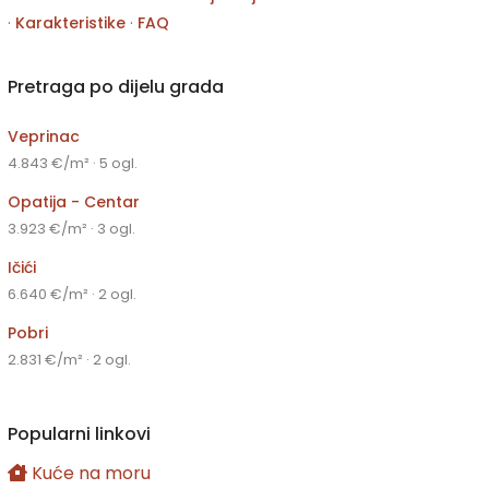
·
Karakteristike
·
FAQ
Pretraga po dijelu grada
Veprinac
4.843 €/m² · 5 ogl.
Opatija - Centar
3.923 €/m² · 3 ogl.
Ičići
6.640 €/m² · 2 ogl.
Pobri
2.831 €/m² · 2 ogl.
Popularni linkovi
Kuće na moru