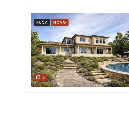
KUĆA
NOVO
6