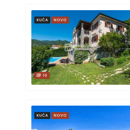
KUĆA
NOVO
10
KUĆA
NOVO