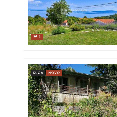
8
KUĆA
NOVO