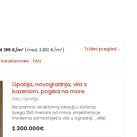
Tržišni pregled ↓
4.195 €/m²
(med. 3.810 €/m²)
Karakteristike
·
FAQ
Opatija, novogradnja, vila s
bazenom, pogled na more
Ičići, Opatija
Na iznimno atraktivnoj lokaciji u Ičićima,
svega 250 metara od mora, smještena je
moderna samostojeća vila u izgradnji,...
više
2.300.000€