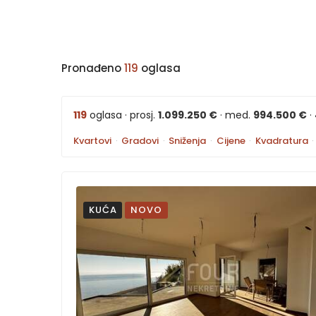
Pronađeno
119
oglasa
119
oglasa · prosj.
1.099.250 €
· med.
994.500 €
·
Kvartovi
·
Gradovi
·
Sniženja
·
Cijene
·
Kvadratura
·
KUĆA
NOVO