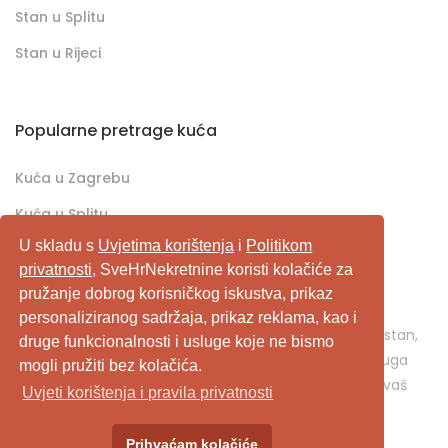
Stan u Splitu
Stan u Rijeci
Popularne pretrage kuća
Kuća u Zagrebu
Kuća u Splitu
U skladu s
Uvjetima korištenja
i
Politikom
Kuća u Rijeci
privatnosti
, SveHrNekretnine koristi kolačiće za
pružanje dobrog korisničkog iskustva, prikaz
SveHrNekretnine.com predstavlja sveobuhvatan
personaliziranog sadržaja, prikaz reklama, kao i
pretraživač/oglašivač nekretnina. Ukoliko je u pitanju stan,
druge funkcionalnosti i usluge koje ne bismo
kuća, vikendica, zemljište, poslovni prostor, ili neka druga
mogli pružiti bez kolačića.
nekretnina, svehrnekretnine.com je pravo mjesto za vaš
Uvjeti korištenja i pravila privatnosti
oglas.
Prihvaćam kolačiće