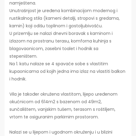
namještena.
Unutrašnjost je uređena kombinacijom modernog i
rustikalnog stila (kameni detalji, stropovi s gredama,
kamin) koji odišu toplinom i gostoljubivošću.
U prizemlju se nalazi dnevni boravak s kaminom i
izlazom na prostranu terasu, komforna kuhinja s
blagovaonicom, zasebni toalet i hodnik sa
stepeništem.
Na 1. katu nalaze se 4 spavaće sobe s vlastitim
kupaonicama od kojih jedna ima izlaz na vlastiti balkon
i hodnik.
Vila je također okružena vlastitom, lijepo uređenom
okućnicom od 614m2 s bazenom od 49m2,
sunčalištem, vanjskim tušem, terasom s roštiljem,
vrtom te osiguranim parkirnim prostorom.
Nalazi se u lijepom i ugodnom okruženju i u blizini