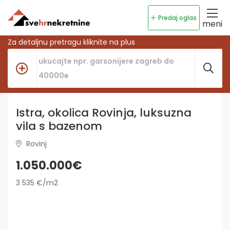
Predaj oglas
meni
Za detaljnu pretragu kliknite na plus
Istra, okolica Rovinja, luksuzna
vila s bazenom
Rovinj
1.050.000€
3 535 €/m2