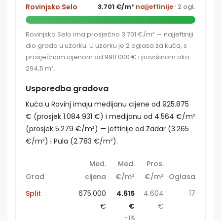
Rovinjsko Selo
3.701 €/m²
najjeftinije
· 2 ogl.
Rovinjsko Selo ima prosječno 3.701 €/m² — najjeftiniji
dio grada u uzorku. U uzorku je 2 oglasa za kuća, s
prosječnom cijenom od 990.000 € i površinom oko
294,5 m².
Usporedba gradova
Kuća u Rovinj imaju medijanu cijene od 925.875
€ (prosjek 1.084.931 €) i medijanu od 4.564 €/m²
(prosjek 5.279 €/m²) — jeftinije od Zadar (3.265
€/m²) i Pula (2.783 €/m²).
Med.
Med.
Pros.
Grad
cijena
€/m²
€/m²
Oglasa
Split
675.000
4.615
4.604
17
€
€
€
+1%