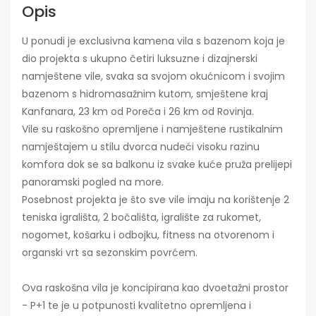
Opis
U ponudi je exclusivna kamena vila s bazenom koja je
dio projekta s ukupno četiri luksuzne i dizajnerski
namještene vile, svaka sa svojom okućnicom i svojim
bazenom s hidromasažnim kutom, smještene kraj
Kanfanara, 23 km od Poreča i 26 km od Rovinja.
Vile su raskošno opremljene i namještene rustikalnim
namještajem u stilu dvorca nudeći visoku razinu
komfora dok se sa balkonu iz svake kuće pruža prelijepi
panoramski pogled na more.
Posebnost projekta je što sve vile imaju na korištenje 2
teniska igrališta, 2 bočališta, igralište za rukomet,
nogomet, košarku i odbojku, fitness na otvorenom i
organski vrt sa sezonskim povrćem.
Ova raskošna vila je koncipirana kao dvoetažni prostor
- P+1 te je u potpunosti kvalitetno opremljena i