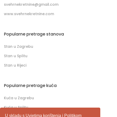
svehrnekretnine@gmail.com
www.svehrnekretnine.com
Popularne pretrage stanova
Stan u Zagrebu
Stan u Splitu
Stan u Rijeci
Popularne pretrage kuća
Kuća u Zagrebu
Kuća u Splitu
U skladu s
Uvjetima korištenja
i
Politikom
Kuća u Rijeci