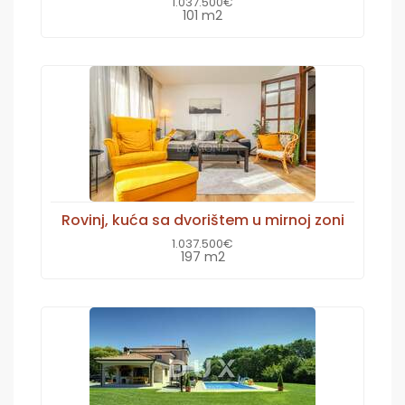
1.037.500€
101 m2
Rovinj, kuća sa dvorištem u mirnoj zoni
1.037.500€
197 m2