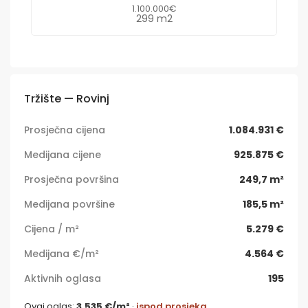
1.100.000€
299 m2
Tržište — Rovinj
Prosječna cijena
1.084.931 €
Medijana cijene
925.875 €
Prosječna površina
249,7 m²
Medijana površine
185,5 m²
Cijena / m²
5.279 €
Medijana €/m²
4.564 €
Aktivnih oglasa
195
Ovaj oglas:
3.535 €/m²
·
ispod prosjeka