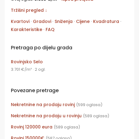
Tržišni pregled ↓
Kvartovi
·
Gradovi
·
Sniženja
·
Cijene
·
Kvadratura
·
Karakteristike
·
FAQ
Pretraga po dijelu grada
Rovinjsko Selo
3.701 €/m² · 2 ogl.
Povezane pretrage
Nekretnine na prodaju rovinj
(599 oglasa)
Nekretnine na prodaju u rovinju
(589 oglasa)
Rovinj 120000 eura
(589 oglasa)
Rovinj 150000€
(587 oglasa)