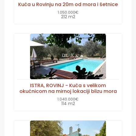
Kuća u Rovinju na 20m od mora i šetnice
1.050.000€
212 m2
ISTRA, ROVINJ - Kuća s velikom
okućnicom na mirnoj lokaciji blizu mora
1.040.000€
114 m2