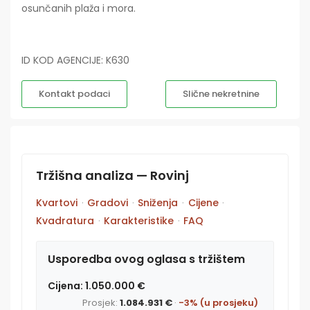
osunčanih plaža i mora.
ID KOD AGENCIJE: K630
Kontakt podaci
Slične nekretnine
Tržišna analiza — Rovinj
Kvartovi
·
Gradovi
·
Sniženja
·
Cijene
·
Kvadratura
·
Karakteristike
·
FAQ
Usporedba ovog oglasa s tržištem
Cijena: 1.050.000 €
Prosjek:
1.084.931 €
·
-3% (u prosjeku)