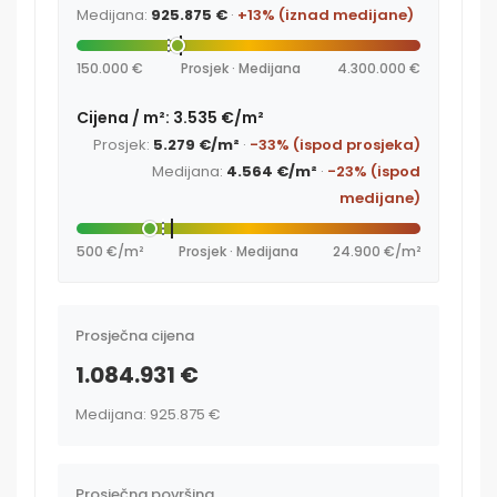
Medijana:
925.875 €
·
+13% (iznad medijane)
150.000 €
Prosjek · Medijana
4.300.000 €
Cijena / m²: 3.535 €/m²
Prosjek:
5.279 €/m²
·
-33% (ispod prosjeka)
Medijana:
4.564 €/m²
·
-23% (ispod
medijane)
500 €/m²
Prosjek · Medijana
24.900 €/m²
Prosječna cijena
1.084.931 €
Medijana: 925.875 €
Prosječna površina