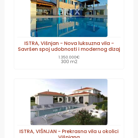
ISTRA, Višnjan - Nova luksuzna vila -
Savršen spoj udobnosti i modernog dizaj
1.350.000€
300 m2
ISTRA, VIŠNJAN - Prekrasna vila u okolici
Višnjana