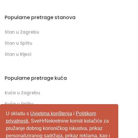
Popularne pretrage stanova
Stan u Zagrebu
Stan u Splitu
Stan u Rijeci
Popularne pretrage kuća
Kuća u Zagrebu
Kuća u Splitu
U skladu s
Uvjetima korištenja
i
Politikom
Kuća u Rijeci
privatnosti
, SveHrNekretnine koristi kolačiće za
pružanje dobrog korisničkog iskustva, prikaz
SveHrNekretnine.com predstavlja sveobuhvatan
personaliziranog sadržaja, prikaz reklama, kao i