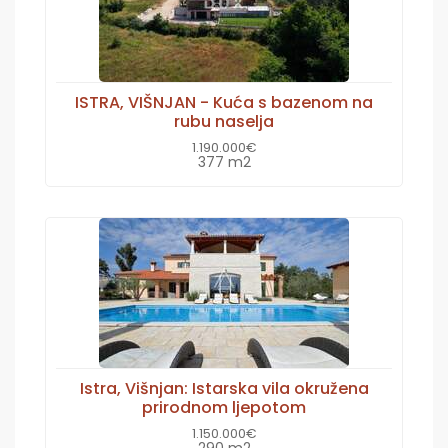
ISTRA, VIŠNJAN - Kuća s bazenom na
rubu naselja
1.190.000€
377 m2
Istra, Višnjan: Istarska vila okružena
prirodnom ljepotom
1.150.000€
290 m2