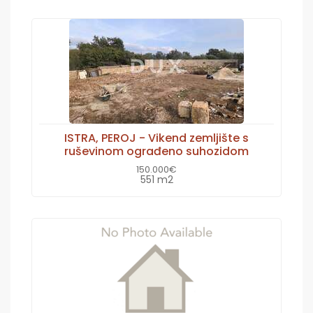
ISTRA, PEROJ - Vikend zemljište s
ruševinom ograđeno suhozidom
150.000€
551 m2