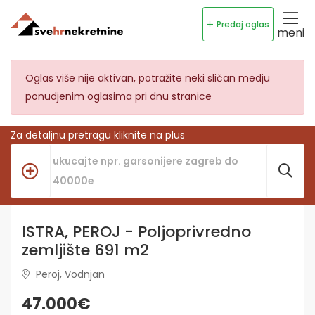
Predaj oglas
meni
Oglas više nije aktivan, potražite neki sličan medju
ponudjenim oglasima pri dnu stranice
Za detaljnu pretragu kliknite na plus
ISTRA, PEROJ - Poljoprivredno
zemljište 691 m2
Peroj, Vodnjan
47.000€