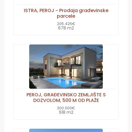
ISTRA, PEROJ - Prodaja građevinske
parcele
205.425€
678 m2
PEROJ, GRAĐEVINSKO ZEMLJIŠTE S
DOZVOLOM, 500 M OD PLAŽE
300.000€
618 m2