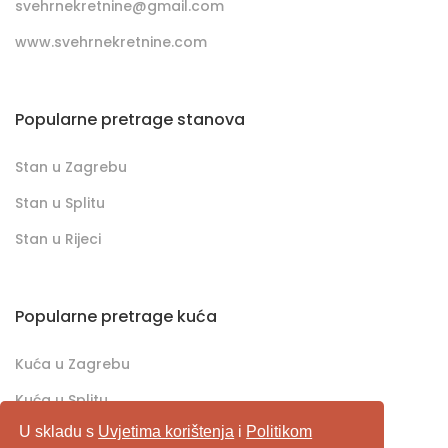
svehrnekretnine@gmail.com
www.svehrnekretnine.com
Popularne pretrage stanova
Stan u Zagrebu
Stan u Splitu
Stan u Rijeci
Popularne pretrage kuća
Kuća u Zagrebu
Kuća u Splitu
U skladu s
Uvjetima korištenja
i
Politikom
Kuća u Rijeci