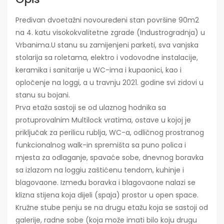
Predivan dvoetažni novouređeni stan površine 90m2
na 4. katu visokokvalitetne zgrade (Industrogradnja) u
Vrbanima.U stanu su zamijenjeni parketi, sva vanjska
stolarija sa roletama, elektro i vodovodne instalacije,
keramika i sanitarije u WC-ima i kupaonici, kao i
opločenje na loggi, a u travnju 2021. godine svi zidovi u
stanu su bojani.
Prva etaža sastoji se od ulaznog hodnika sa
protuprovalnim Multilock vratima, ostave u kojoj je
priključak za perilicu rublja, WC-a, odličnog prostranog
funkcionalnog walk-in spremišta sa puno polica i
mjesta za odlaganje, spavaće sobe, dnevnog boravka
sa izlazom na loggiu zaštićenu tendom, kuhinje i
blagovaone. Između boravka i blagovaone nalazi se
klizna stijena koja dijeli (spaja) prostor u open space.
Kružne stube penju se na drugu etažu koja se sastoji od
galerije, radne sobe (koja može imati bilo koju drugu