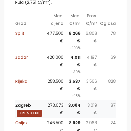
Pula (2.751 €/m²).
Med.
Med.
Pros.
Grad
cijena
€/m²
€/m²
Oglasa
Split
477.500
6.266
6.808
78
€
€
€
+103%
Zadar
420.000
4.011
4.197
69
€
€
€
+30%
Rijeka
258.500
3.537
3.566
828
€
€
€
+15%
Zagreb
273.673
3.084
3.019
87
€
€
€
TRENUTNI
Osijek
246.500
2.929
2.968
24
€
€
€