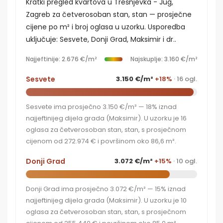
Kratki pregled kvartova u Trešnjevka - Jug,
Zagreb za četverosoban stan, stan — prosječne
cijene po m² i broj oglasa u uzorku. Usporedba
uključuje: Sesvete, Donji Grad, Maksimir i dr..
Najjeftinije: 2.676 €/m²
Najskuplje: 3.160 €/m²
Sesvete
3.150 €/m²
+18%
· 16 ogl.
Sesvete ima prosječno 3.150 €/m² — 18% iznad
najjeftinijeg dijela grada (Maksimir). U uzorku je 16
oglasa za četverosoban stan, stan, s prosječnom
cijenom od 272.974 € i površinom oko 86,6 m².
Donji Grad
3.072 €/m²
+15%
· 10 ogl.
Donji Grad ima prosječno 3.072 €/m² — 15% iznad
najjeftinijeg dijela grada (Maksimir). U uzorku je 10
oglasa za četverosoban stan, stan, s prosječnom