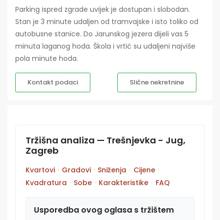
Parking ispred zgrade uvijek je dostupan i slobodan.
Stan je 3 minute udaljen od tramvajske i isto toliko od
autobusne stanice. Do Jarunskog jezera dijeli vas 5
minuta laganog hoda. Škola i vrtić su udaljeni najviše
pola minute hoda.
Kontakt podaci
Slične nekretnine
Tržišna analiza — Trešnjevka - Jug,
Zagreb
Kvartovi
·
Gradovi
·
Sniženja
·
Cijene
·
Kvadratura
·
Sobe
·
Karakteristike
·
FAQ
Usporedba ovog oglasa s tržištem