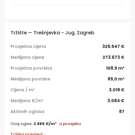
Tržište — Trešnjevka - Jug, Zagreb
Prosječna cijena
326.547 €
Medijana cijene
273.673 €
Prosječna površina
108,5 m²
Medijana površine
89,0 m²
Cijena / m²
3.019 €
Medijana €/m²
3.084 €
Aktivnih oglasa
87
Ovaj oglas:
2.889 €/m²
·
u prosjeku
Tržišni pregled ↓