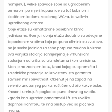
namjenu), velike spavaće sobe sa ugradbenim
ormarom po mjeri, kupaonice sa tuš kabinom i
klasičnom kadom, zasebnog WC-a, te walk-in
ugradbenog ormara.
Obje etaže su klimatizirane posebnim klima
jedinicama. Gornja i donja etaža dodatno su odvojene
tapeciranim vratima koja potpuno eliminiraju zvukove,
pa je svaka jedinica za sebe potpuno zvučno izolirana.
Sva vanjska stolarija zamijenjena je vrhunskom
stolarijom od ariša, sa alu roletama i komarnicima.
Stan je na zadnjem katu, iznad kojeg su spremišta i
zajedničke prostorije sa krovištem, što garantira
savršen mir i privatnost. Okrenut je na zapad, na
zelenilo unutarnjeg parka, zaštićen od bilo kakve buke.
Krasan i umirujući pogled sa puno dnevnog svjetla.
Zgrada ima ugrađen panoramski lift što uvelike
doprinosi komforu, te ima pristup već sa pločnika
izvana.