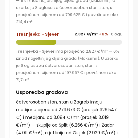
— 11% iznad najjeftinijeg dijela grada (Maksimir). U
uzorku je 8 oglasa za četverosoban stan, stan, s
prosječnom cijenom od 799.625 € i površinom oko
214,4 m².
Trešnjevka - Sjever
2.827 €/m²
+6%
· 6 ogl.
Trešnjevka - Sjever ima prosječno 2.827 €/m² — 6%
iznad najjeftinijeg dijela grada (Maksimir). U uzorku
je 6 oglasa za četverosoban stan, stan, s
prosječnom cijenom od 197.967 € i površinom oko
71,7 m².
Usporedba gradova
četverosoban stan, stan u Zagreb imaju
medijanu cijene od 273.673 € (prosjek 326.547
€) i medijanu od 3.084 €/m² (prosjek 3.019
€/m²) — skuplje od Split (6.266 €/m²) i Zadar
(4.011 €/m²), a jeftinije od Osijek (2.929 €/m²) i