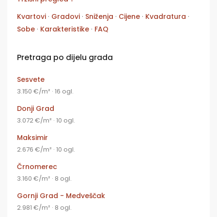
Kvartovi
·
Gradovi
·
Sniženja
·
Cijene
·
Kvadratura
·
Sobe
·
Karakteristike
·
FAQ
Pretraga po dijelu grada
Sesvete
3.150 €/m² · 16 ogl.
Donji Grad
3.072 €/m² · 10 ogl.
Maksimir
2.676 €/m² · 10 ogl.
Črnomerec
3.160 €/m² · 8 ogl.
Gornji Grad - Medveščak
2.981 €/m² · 8 ogl.