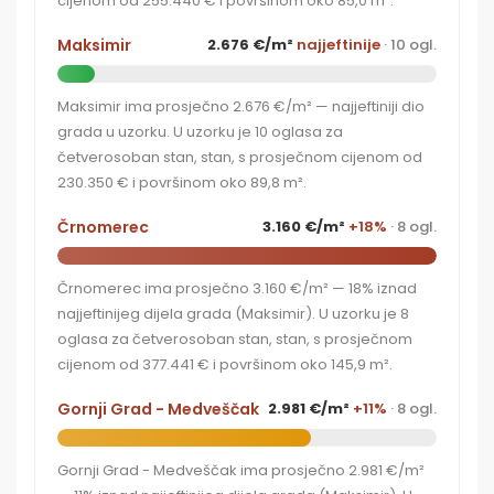
cijenom od 255.440 € i površinom oko 85,0 m².
Maksimir
2.676 €/m²
najjeftinije
· 10 ogl.
Maksimir ima prosječno 2.676 €/m² — najjeftiniji dio
grada u uzorku. U uzorku je 10 oglasa za
četverosoban stan, stan, s prosječnom cijenom od
230.350 € i površinom oko 89,8 m².
Črnomerec
3.160 €/m²
+18%
· 8 ogl.
Črnomerec ima prosječno 3.160 €/m² — 18% iznad
najjeftinijeg dijela grada (Maksimir). U uzorku je 8
oglasa za četverosoban stan, stan, s prosječnom
cijenom od 377.441 € i površinom oko 145,9 m².
Gornji Grad - Medveščak
2.981 €/m²
+11%
· 8 ogl.
Gornji Grad - Medveščak ima prosječno 2.981 €/m²