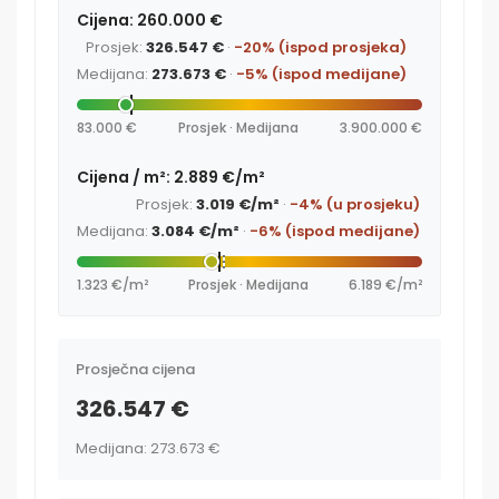
Cijena: 260.000 €
Prosjek:
326.547 €
·
-20% (ispod prosjeka)
Medijana:
273.673 €
·
-5% (ispod medijane)
83.000 €
Prosjek · Medijana
3.900.000 €
Cijena / m²: 2.889 €/m²
Prosjek:
3.019 €/m²
·
-4% (u prosjeku)
Medijana:
3.084 €/m²
·
-6% (ispod medijane)
1.323 €/m²
Prosjek · Medijana
6.189 €/m²
Prosječna cijena
326.547 €
Medijana: 273.673 €