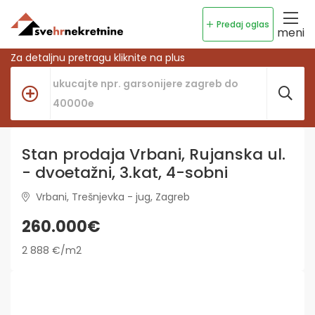
Predaj oglas
meni
Za detaljnu pretragu kliknite na plus
Stan prodaja Vrbani, Rujanska ul.
- dvoetažni, 3.kat, 4-sobni
Vrbani, Trešnjevka - jug, Zagreb
260.000€
2 888 €/m2