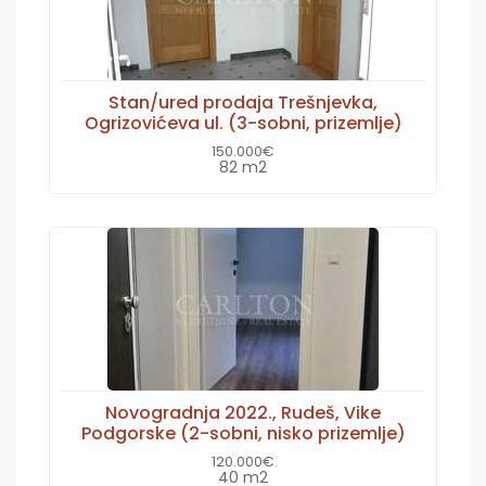
Stan/ured prodaja Trešnjevka,
Ogrizovićeva ul. (3-sobni, prizemlje)
150.000€
82 m2
Novogradnja 2022., Rudeš, Vike
Podgorske (2-sobni, nisko prizemlje)
120.000€
40 m2