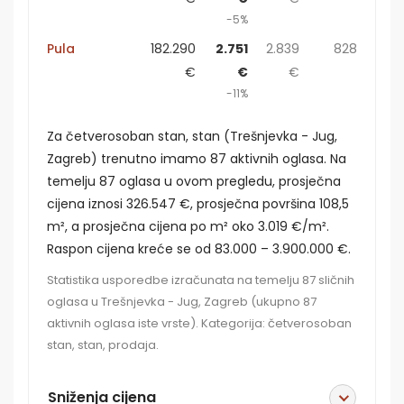
-5%
Pula
182.290
2.751
2.839
828
€
€
€
-11%
Za četverosoban stan, stan (Trešnjevka - Jug,
Zagreb) trenutno imamo 87 aktivnih oglasa. Na
temelju 87 oglasa u ovom pregledu, prosječna
cijena iznosi 326.547 €, prosječna površina 108,5
m², a prosječna cijena po m² oko 3.019 €/m².
Raspon cijena kreće se od 83.000 – 3.900.000 €.
Statistika usporedbe izračunata na temelju 87 sličnih
oglasa u Trešnjevka - Jug, Zagreb (ukupno 87
aktivnih oglasa iste vrste). Kategorija: četverosoban
stan, stan, prodaja.
Sniženja cijena