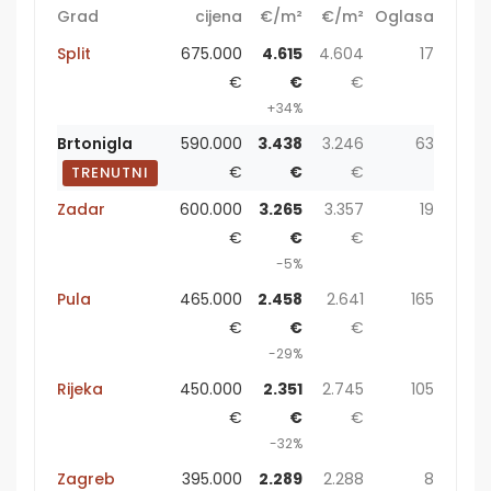
Grad
cijena
€/m²
€/m²
Oglasa
Split
675.000
4.615
4.604
17
€
€
€
+34%
Brtonigla
590.000
3.438
3.246
63
€
€
€
TRENUTNI
Zadar
600.000
3.265
3.357
19
€
€
€
-5%
Pula
465.000
2.458
2.641
165
€
€
€
-29%
Rijeka
450.000
2.351
2.745
105
€
€
€
-32%
Zagreb
395.000
2.289
2.288
8