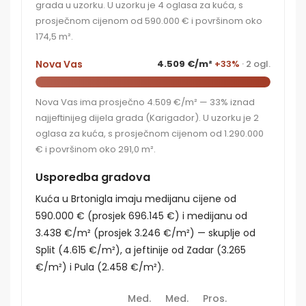
grada u uzorku. U uzorku je 4 oglasa za kuća, s
prosječnom cijenom od 590.000 € i površinom oko
174,5 m².
Nova Vas
4.509 €/m²
+33%
· 2 ogl.
Nova Vas ima prosječno 4.509 €/m² — 33% iznad
najjeftinijeg dijela grada (Karigador). U uzorku je 2
oglasa za kuća, s prosječnom cijenom od 1.290.000
€ i površinom oko 291,0 m².
Usporedba gradova
Kuća u Brtonigla imaju medijanu cijene od
590.000 € (prosjek 696.145 €) i medijanu od
3.438 €/m² (prosjek 3.246 €/m²) — skuplje od
Split (4.615 €/m²), a jeftinije od Zadar (3.265
€/m²) i Pula (2.458 €/m²).
Med.
Med.
Pros.