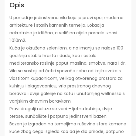
Opis
U ponudi je jedinstvena vila koja je pravi spoj moderne
arhitekture i starih kamenih temelja. Lokacija
nekretnine je idilična, a veličina cijele parcele iznosi
1.010m2.
Kuća je okružena zelenilom, a na imanju se nalaze 100-
godišnja stabla hrasta i duda, kao i ostalo
mediteransko raslinje poput maslina, smokve, nara i dr.
Vila se sastoji od četiri spavaće sobe od kojih svaka s
vlastitom kupaonicom, velikog otvorenog prostora za
kuhinju i blagovaonicu, vrlo prostranog dnevnog
boravka i dvije galerije na katu i unutarnjeg wellnessa s
vanjskim dnevnim boravkom.
Pravi dragulji nalaze se vani – ljetna kuhinja, dvije
terase, sunčalište i potpuno jedinstveni bazen.
Bazen je izgrađen na temeljima ruševina stare kamene
kuće zbog čega izgleda kao da je dio prirode, potpuno