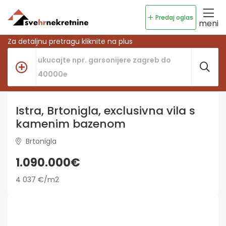
Predaj oglas
meni
Za detaljnu pretragu kliknite na plus
Istra, Brtonigla, exclusivna vila s
kamenim bazenom
Brtonigla
1.090.000€
4 037 €/m2