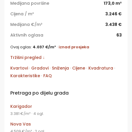
Medijana površine
173,0 m²
Cijena / m²
3.246 €
Medijana €/m²
3.438 €
Aktivnih oglasa
63
Ovaj oglas:
4.037 €/m²
·
iznad prosjeka
Tržišni pregled ↓
Kvartovi
·
Gradovi
·
Sniženja
·
Cijene
·
Kvadratura
·
Karakteristike
·
FAQ
Pretraga po dijelu grada
Karigador
3.381 €/m² · 4 ogl.
Nova Vas
4.509 €/m² · 2 ogl.