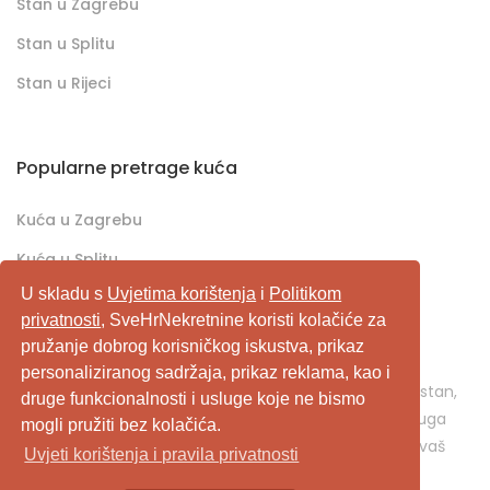
Stan u Zagrebu
Stan u Splitu
Stan u Rijeci
Popularne pretrage kuća
Kuća u Zagrebu
Kuća u Splitu
U skladu s
Uvjetima korištenja
i
Politikom
Kuća u Rijeci
privatnosti
, SveHrNekretnine koristi kolačiće za
pružanje dobrog korisničkog iskustva, prikaz
SveHrNekretnine.com predstavlja sveobuhvatan
personaliziranog sadržaja, prikaz reklama, kao i
pretraživač/oglašivač nekretnina. Ukoliko je u pitanju stan,
druge funkcionalnosti i usluge koje ne bismo
kuća, vikendica, zemljište, poslovni prostor, ili neka druga
mogli pružiti bez kolačića.
nekretnina, svehrnekretnine.com je pravo mjesto za vaš
Uvjeti korištenja i pravila privatnosti
oglas.