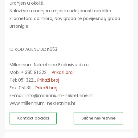
uronjen u okoliš.
Nalazi se u manjem mjestu udaljenosti nekoliko
kilometara od mora, Novigrada te povijesnog grada
Brtonigle.
ID KOD AGENCIJE: K653
Millennium Nekretnine Exclusive d.o.o.
Mob: + 385 91 322
... Prikaži broj
Tel: 051 322
... Prikaži broj
Fax: 051 311
... Prikaži broj
E-mail: info@millennium-nekretnine.hr
www.millennium-nekretnine.hr
Kontakt podaci
Slične nekretnine