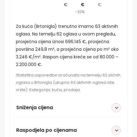
€
€
€
-33%
Za kuća (Brtonigla) trenutno imamo 63 aktivnih
oglasa. Na temelju 62 oglasa u ovom pregledu,
prosječna cijena iznosi 696.145 €, prosječna
površina 249,8 m², a prosječna cijena po m² oko
3.246 €/m². Raspon cijena kreće se od 80.000 –
2.200.000 €.
Statistika usporedbe izračunata na temelju 62 sličnih
oglasa u Brtonigla (ukupno 63 aktivnih oglasa iste
vrste). Kategorija: kuća, prodaja.
Sniženja cijena
Raspodjela po cijenama