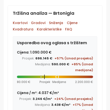
Tržišna analiza — Brtonigla
Kvartovi
·
Gradovi
·
Sniženja
·
Cijene
·
Kvadratura
·
Karakteristike
·
FAQ
Usporedba ovog oglasa s tržištem
Cijena: 1.090.000 €
Prosjek:
696.145 €
·
+57% (iznad prosjeka)
Medijana:
590.000 €
·
+85% (iznad
medijane)
80.000 €
Prosjek · Medijana
2.200.000 €
Cijena / m²: 4.037 €/m²
Prosjek:
3.246 €/m²
·
+24% (iznad prosjeka)
Medijana:
3.438 €/m²
·
+17% (iznad